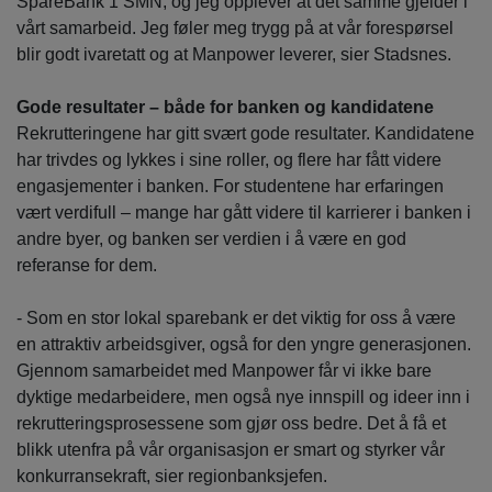
SpareBank 1 SMN, og jeg opplever at det samme gjelder i
vårt samarbeid. Jeg føler meg trygg på at vår forespørsel
blir godt ivaretatt og at Manpower leverer, sier Stadsnes.
Gode resultater – både for banken og kandidatene
Rekrutteringene har gitt svært gode resultater. Kandidatene
har trivdes og lykkes i sine roller, og flere har fått videre
engasjementer i banken. For studentene har erfaringen
vært verdifull – mange har gått videre til karrierer i banken i
andre byer, og banken ser verdien i å være en god
referanse for dem.
- Som en stor lokal sparebank er det viktig for oss å være
en attraktiv arbeidsgiver, også for den yngre generasjonen.
Gjennom samarbeidet med Manpower får vi ikke bare
dyktige medarbeidere, men også nye innspill og ideer inn i
rekrutteringsprosessene som gjør oss bedre. Det å få et
blikk utenfra på vår organisasjon er smart og styrker vår
konkurransekraft, sier regionbanksjefen.