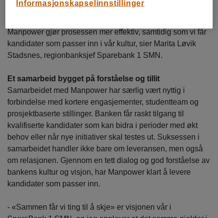
Informasjonskapselinnstillinger
- Det er avgjørende for oss å finne en kandidat som vil
trives i rollen og dermed også lykkes. Samarbeidet med
Manpower gjør prosessen mer effektiv, samtidig som vi får
kandidater som passer inn i vår kultur, sier Marita Løvik
Stadsnes, regionbanksjef Sparebank 1 SMN.
Et samarbeid bygget på forståelse og tillit
Samarbeidet med Manpower har særlig vært nyttig i
forbindelse med kortere engasjementer, studentteam og
prosjektbaserte stillinger. Banken får raskt tilgang til
kvalifiserte kandidater som kan bidra i perioder med økt
behov eller når nye initiativer skal testes ut. Suksessen i
samarbeidet handler ikke bare om leveransen, men også
om relasjonen. Gjennom en tett dialog og god forståelse av
bankens kultur og visjon, har Manpower klart å levere
kandidater som passer inn.
- «Sammen får vi ting til å skje» er visjonen vår i