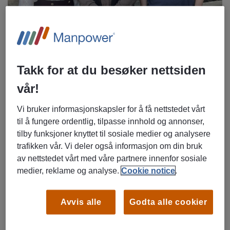
Takk for at du besøker nettsiden
Bilde: Marita Løvik Stadsnes, regionbanksjef Sparebank 1
vår!
SMN, Martin Fetzer Holtleite,
medarbeider via
Manpower
og Ingi Bjørn Fridriksson, rekrutteringsspesialist
Vi bruker informasjonskapsler for å få nettstedet vårt
i Manpower Ålesund.
til å fungere ordentlig, tilpasse innhold og annonser,
tilby funksjoner knyttet til sosiale medier og analysere
Behovet for de rette menneskene
trafikken vår. Vi deler også informasjon om din bruk
Å rekruttere til spissede stillinger kan være krevende.
av nettstedet vårt med våre partnere innenfor sosiale
SpareBank 1 SMN opplever ofte stor interesse for sine
medier, reklame og analyse.
Cookie notice
.
stillingsutlysninger, noe som gjør det tidkrevende å
gjennomføre intervjuer og finne den kandidaten som både
Avvis alle
Godta alle cookier
passer faglig og kulturelt. Her har Manpower vist seg som
en verdifull samarbeidspartner.