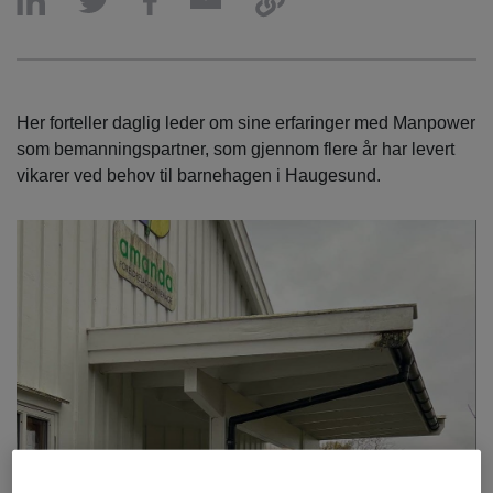
Her forteller daglig leder om sine erfaringer med Manpower
som bemanningspartner, som gjennom flere år har levert
vikarer ved behov til barnehagen i Haugesund.