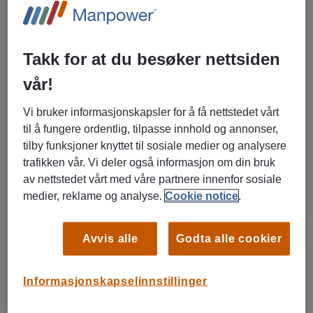
Takk for at du besøker nettsiden
vår!
Vi bruker informasjonskapsler for å få nettstedet vårt
til å fungere ordentlig, tilpasse innhold og annonser,
tilby funksjoner knyttet til sosiale medier og analysere
trafikken vår. Vi deler også informasjon om din bruk
Bilde: Elin Bauge-Dybdahl, daglig leder i Amanda
av nettstedet vårt med våre partnere innenfor sosiale
Barnehage og Bente Fiskaaen, fagansvarlig Oppvekst,
medier, reklame og analyse.
Cookie notice
.
Manpower Haugesund
Kvalifiserte vikarer som skaper stabilitet
Avvis alle
Godta alle cookier
Vi har hatt både kortere og lengre vikariater gjennom
Manpower, og vi har vært svært fornøyde med kvaliteten på
Informasjonskapselinnstillinger
vikarene. Faktisk har en av dem fått fast ansettelse hos
oss. For oss er det en fordel at vi kan ha noen kjente