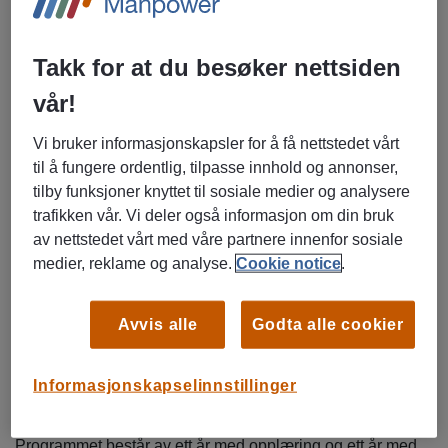
Takk for at du besøker nettsiden
vår!
Vi bruker informasjonskapsler for å få nettstedet vårt
til å fungere ordentlig, tilpasse innhold og annonser,
- Vi har valgt å etablere det vi kaller Manpower Academy,
tilby funksjoner knyttet til sosiale medier og analysere
altså et skreddersydd utdanningsløp for kjøttskjærere, sier
trafikken vår. Vi deler også informasjon om din bruk
Kari Andreassen, som er distriktsleder i Manpower
av nettstedet vårt med våre partnere innenfor sosiale
Tønsberg om samarbeidet. Det var stor etterspørsel etter
medier, reklame og analyse.
Cookie notice
.
faglærte skjærere, og vi vet fra tidligere at det er
kompetanse-mangel i Norge på dette faget. Vi så på dette
Avvis alle
Godta alle cookier
som et veldig spennende samarbeidsprosjekt. Et konsept
som Manpower og Nortura kunne utvikle og skreddersy
sammen.
Informasjonskapselinnstillinger
Unik mulighet
Programmet består av ett år med opplæring og ett år med