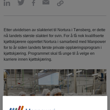
Etter utvidelsen av slakteriet til Nortura i Tønsberg, er dette
nå landets største slakteri for svin. For å få nok kvalifiserte
kjøttskjærere opprettet Nortura i samarbeid med Manpower
for to år siden landets første private opplæringsprogram i
kjøttskjæring. Programmet skal få unge til å velge en
karriere innen kjøttskjæring.