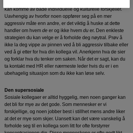
selv. Andre har bare en krassere utstråling av natur. Det
kan komme av både individuelle og kulturelle forskjeller.
Uavhengig av hvorfor noen oppfører seg på en mer
aggressiv måte enn andre, er det viktig å huske at dette
handler om hvem
de
er og ikke hvem
du
er. Den enkleste
strategien du kan velge er å forholde deg nøytral. Prøv å
ikke la deg vippe av pinnen ved å bli aggressiv tilbake eller
ved å gi etter for hva din kollega vil. Anerkjenn hva de sier
og forklar hva du tenker om saken. Når det er sagt, kan du
ta kontakt med HR eller nærmeste leder hvis du er i en
ubehagelig situasjon som du ikke kan løse selv.
Den supersosiale
Sosiale kollegaer er alltid hyggelig, men noen ganger kan
det bli for mye av det gode. Som mennesker er vi
forskjellige, og noen jobber best i stillhet mens andre liker
at det er mye som skjer. Uansett kan det være vanskelig å
forholde seg til en kollega som litt for ofte forstyrrer
konsentrasjonen din. Disse menneskene er ofte godt likt