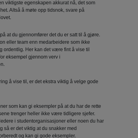
en viktigste egenskapen akkurat nå, det som
lighet. Altså å møte opp tidsnok, svare på
lovet.
å at du gjennomfører det du er satt til å gjøre.
sjon eller team enn medarbeidere som ikke
g ordentlig. Her kan det være fint å vise til
, for eksempel gjennom verv i
en.
g å vise til, er det ekstra viktig å velge gode
ner som kan gi eksempler på at du har de rette
e trenger heller ikke være tidligere sjefer.
ledere i studentorganisasjoner eller noen du har
g så er det viktig at du snakker med
forberedt og kan gi gode eksempler.