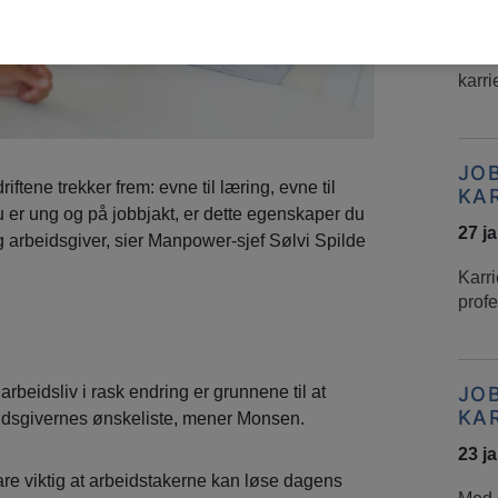
03 f
Somm
karri
JO
iftene trekker frem: evne til læring, evne til
KA
u er ung og på jobbjakt, er dette egenskaper du
27 j
ig arbeidsgiver, sier Manpower-sjef Sølvi Spilde
Karri
profe
rbeidsliv i rask endring er grunnene til at
JO
KA
idsgivernes ønskeliste, mener Monsen.
23 j
bare viktig at arbeidstakerne kan løse dagens