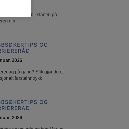
ebruar, 2026
erjobben kan bli starten på
eren din
BBSØKERTIPS OG
RRIERERÅD
anuar, 2026
eredag på gang? Slik gjør du et
sjonelt førsteinntrykk
BBSØKERTIPS OG
RRIERERÅD
anuar, 2026