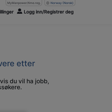
MyManpower/time.reg.
Norway
(Norsk)
illinger
Logg inn/Registrer deg
ere etter
is du vil ha jobb,
ssøkere.