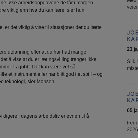
Med s
ne løse arbeidsoppgavene de får i morgen.
veien
dre viktig enn hva du kan lære, sier hun.
, er det viktig å vise til situasjoner der du lærte
JO
KA
23 j
yere utdanning eller at du har hatt mange
et å vise at du er læringsvilling trenger ikke
Slik 
mer fra jobb. Det kan være vel så
mist
 et instrument eller har blitt god i et spill – og
ed teknologi, sier Monsen.
JO
KA
05 j
ktigere i dagens arbeidsliv er evnen til å
Fem t
2026