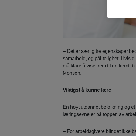
– Det er særlig tre egenskaper bedr
samarbeid, og pålitelighet. Hvis d
må klare å vise frem til en fremtid
Monsen.
Viktigst å kunne lære
En høyt utdannet befolkning og et a
læringsevne er på toppen av arbe
– For arbeidsgivere blir det ikke 