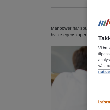
Manpower har spurt norske og
hvilke egenskaper de mener er
Takk
Vi bruk
tilpass
analys
vårt m
notice
Infor