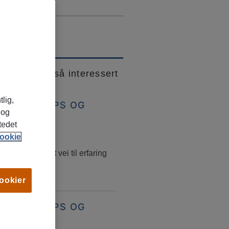
 kanskje også interessert
tlig,
BBSØKERTIPS OG
 og
RRIERERÅD
tedet
ars, 2026
ookie
jobb – en smart vei til erfaring
obbmuligheter
cookier
BBSØKERTIPS OG
RRIERERÅD