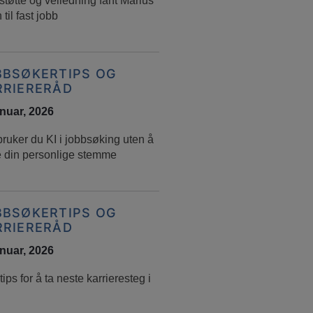
tøtte og veiledning fant Marius
 til fast jobb
BBSØKERTIPS OG
RRIERERÅD
anuar, 2026
bruker du KI i jobbsøking uten å
e din personlige stemme
BBSØKERTIPS OG
RRIERERÅD
anuar, 2026
ips for å ta neste karrieresteg i