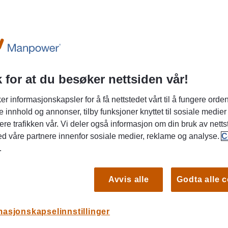
 svenske rekrutteringsansvarlige om
 viktigst hos arbeidstakere.
Du er
 for at du besøker nettsiden vår!
i
er informasjonskapsler for å få nettstedet vårt til å fungere orden
JO
e innhold og annonser, tilby funksjoner knyttet til sosiale medier
KA
ere trafikken vår. Vi deler også informasjon om din bruk av netts
10 m
ed våre partnere innenfor sosiale medier, reklame og analyse.
C
.
Vikar
og j
Avvis alle
Godta alle 
JO
masjonskapselinnstillinger
KA