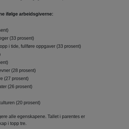
ne ifølge arbeidsgiverne:
sent)
ger (33 prosent)
opp i tide, fullføre oppgaver (33 prosent)
)
sent)
vner (28 prosent)
e (27 prosent)
ater (26 prosent)
lturen (20 prosent)
ere alle egenskapene. Tallet i parentes er
p i topp tre.