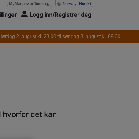
MyManpower/time.reg.
Norway
(Norsk)
illinger
Logg inn/Registrer deg
ørdag 2. august kl. 23:00 til søndag 3. august kl. 09:00
l hvorfor det kan