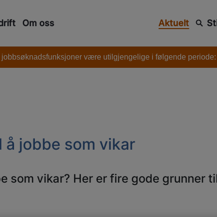
rift
Om oss
Aktuelt
St
 jobbsøknadsfunksjoner være utilgjengelige i følgende periode: l
l å jobbe som vikar
e som vikar? Her er fire gode grunner ti