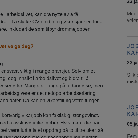
23 j
Med s
i arbeidslivet, kan dra nytte av å få
veien
idrar til å styrke CV-en din, og øker sjansen for at
ivere, inkludert de som tilbyr drømmejobben.
JO
iver velge deg?
KA
23 j
ng
 er svært viktig i mange bransjer. Selv om et
Slik 
 gi deg innsikt i arbeidslivet og bidra til å
mist
ver ser etter. Mange er tunge på utdannelse, men
 arbeidsgivere er det nettopp arbeidserfaring
 kandidater. Da kan en vikarstilling være tungen
JO
KA
 kortvarig vikarjobb kan faktisk gi stor gevinst.
med å avskrive ulike jobber. Hvis man ikke har
05 j
el være lurt å ta et oppdrag på to til tre uker, så
Fem t
 dukker det opp nye og spennende muligheter