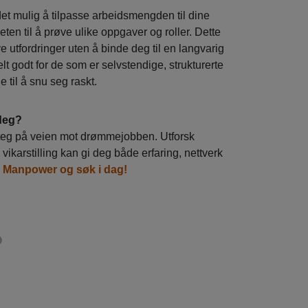
 det mulig å tilpasse arbeidsmengden til dine
ten til å prøve ulike oppgaver og roller. Dette
e utfordringer uten å binde deg til en langvarig
elt godt for de som er selvstendige, strukturerte
e til å snu seg raskt.
 deg?
 steg på veien mot drømmejobben. Utforsk
vikarstilling kan gi deg både erfaring, nettverk
s Manpower og søk i dag!