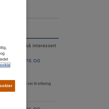
 kanskje også interessert
tlig,
 og
tedet
BBSØKERTIPS OG
ookie
RRIERERÅD
ars, 2026
jobb – en smart vei til erfaring
cookier
obbmuligheter