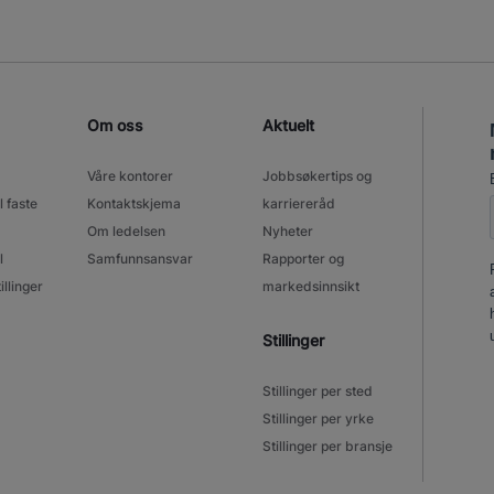
Om oss
Aktuelt
Våre kontorer
Jobbsøkertips og
l faste
Kontaktskjema
karriereråd
Om ledelsen
Nyheter
l
Samfunnsansvar
Rapporter og
illinger
markedsinnsikt
Stillinger
Stillinger per sted
Stillinger per yrke
Stillinger per bransje