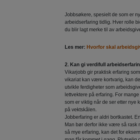
Jobbsøkere, spesielt de som er nye 
arbeidserfaring tidlig. Hver rolle b
du blir lagt merke til av arbeidsg
Les mer:
Hvorfor skal arbeidsg
2. Kan gi verdifull arbeidserfari
Vikarjobb gir praktisk erfaring som
vikariat kan være kortvarig, kan det
utvikle ferdigheter som arbeidsgi
lettvektere på erfaring. For mange
som er viktig når de ser etter nye
på vektskålen.
Jobberfaring er aldri bortkastet. En
Man bør derfor ikke være så rask 
så mye erfaring, kan det for eksemp
man får kommet i gang. Plutselig