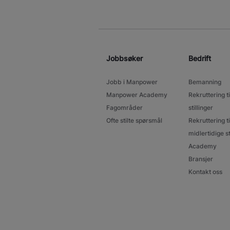
Jobbsøker
Bedrift
Jobb i Manpower
Bemanning
Manpower Academy
Rekruttering ti
Fagområder
stillinger
Ofte stilte spørsmål
Rekruttering ti
midlertidige st
Academy
Bransjer
Kontakt oss