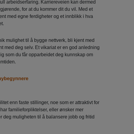
ull arbeidserfaring. Karriereveien kan dermed
vgjørende, for at du kommer dit du vil. Med et
kjent med egne ferdigheter og et innblikk i hva
t.
k mulighet til å bygge nettverk, bli kjent med
ent med deg selv. Et vikariat er en god anledning
tidig som du får opparbeidet deg kunnskap om
emtiden.
 nybegynnere
litet enn faste stillinger, noe som er attraktivt for
ar familieforpliktelser, eller ønsker mer
er deg muligheten til å balansere jobb og fritid