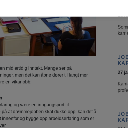
JO
KA
03 f
Somm
karri
JO
KA
en midlertidig inntekt. Mange ser på
27 j
sninger, men det kan åpne dører til langt mer.
ere en vikarjobb:
Karri
profe
n
rfaring og være en inngangsport til
te på at drømmejobben skal dukke opp, kan det å
JO
 fot innenfor og bygge opp arbeidserfaring som er
KA
ver.