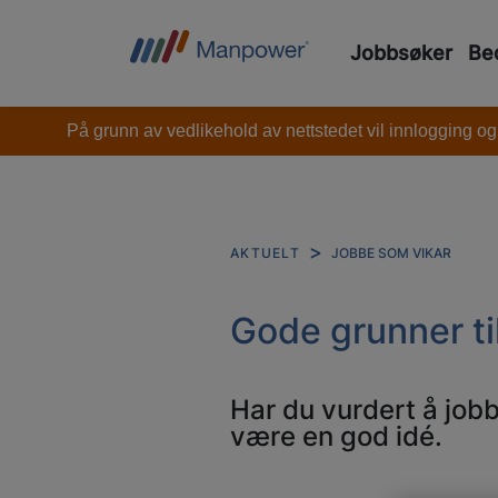
Jobbsøker
Bed
På grunn av vedlikehold av nettstedet vil innlogging og
JOBBE SOM VIKAR
AKTUELT
Gode grunner ti
Har du vurdert å jobb
være en god idé.