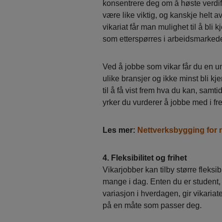
konsentrere deg om å høste verdif
være like viktig, og kanskje helt a
vikariat får man mulighet til å bli 
som etterspørres i arbeidsmarkede
Ved å jobbe som vikar får du en uni
ulike bransjer og ikke minst bli kj
til å få vist frem hva du kan, sam
yrker du vurderer å jobbe med i fr
Les mer:
Nettverksbygging for
4. Fleksibilitet og frihet
Vikarjobber kan tilby større fleksibi
mange i dag. Enten du er student, h
variasjon i hverdagen, gir vikariat
på en måte som passer deg.