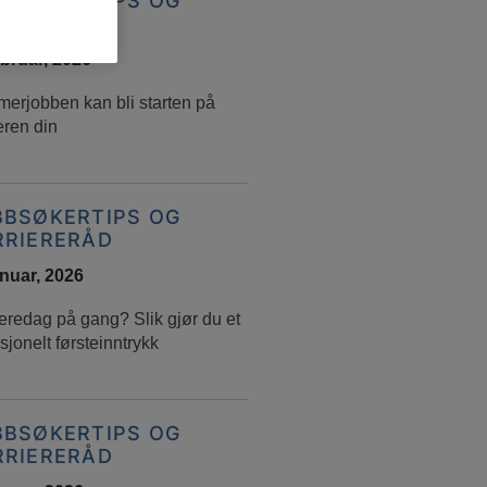
BBSØKERTIPS OG
RRIERERÅD
ebruar, 2026
erjobben kan bli starten på
eren din
BBSØKERTIPS OG
RRIERERÅD
anuar, 2026
eredag på gang? Slik gjør du et
sjonelt førsteinntrykk
BBSØKERTIPS OG
RRIERERÅD