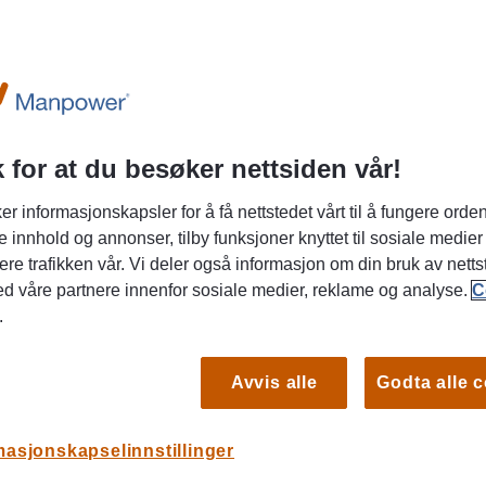
 for at du besøker nettsiden vår!
el av dagens arbeidsmarked, enten du er
gheter, eller ønsker en mer fleksibel
Du er
er informasjonskapsler for å få nettstedet vårt til å fungere orden
i
e innhold og annonser, tilby funksjoner knyttet til sosiale medier
ere trafikken vår. Vi deler også informasjon om din bruk av netts
JO
ed våre partnere innenfor sosiale medier, reklame og analyse.
C
KA
.
10 m
Vikar
Avvis alle
Godta alle 
og j
masjonskapselinnstillinger