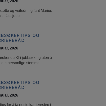
anuar, 2026
tøtte og veiledning fant Marius
 til fast jobb
BBSØKERTIPS OG
RRIERERÅD
anuar, 2026
bruker du KI i jobbsøking uten å
e din personlige stemme
BBSØKERTIPS OG
RRIERERÅD
anuar, 2026
ips for å ta neste karrieresteg i