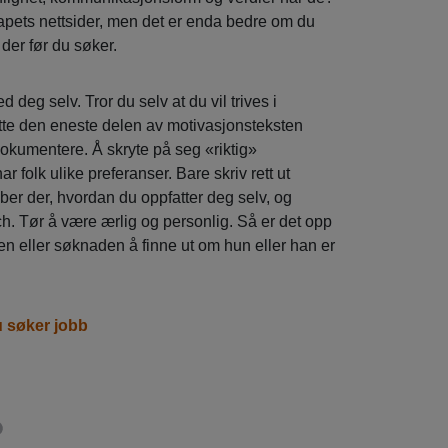
skapets nettsider, men det er enda bedre om du
er før du søker.
d deg selv. Tror du selv at du vil trives i
ette den eneste delen av motivasjonsteksten
dokumentere. Å skryte på seg «riktig»
ar folk ulike preferanser. Bare skriv rett ut
er der, hvordan du oppfatter deg selv, og
ch. Tør å være ærlig og personlig. Så er det opp
en eller søknaden å finne ut om hun eller han er
u søker jobb