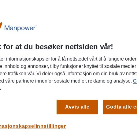
bben? Er du motivert til å gjøre jobben?
 for at du besøker nettsiden vår!
teamet? Den som får jobben, er den som
Du er
i
 svaret på alle tre spørsmålene er ja.
er informasjonskapsler for å få nettstedet vårt til å fungere orden
e innhold og annonser, tilby funksjoner knyttet til sosiale medier
ærlig gjennom hvert av spørsmålene før du
JO
ere trafikken vår. Vi deler også informasjon om din bruk av netts
 svaret er ja, kan det hjelpe deg å finne
KA
ed våre partnere innenfor sosiale medier, reklame og analyse.
C
slag etter avslag, kan disse spørsmålene
10 m
.
u kan bli en bedre kandidat, eller hvilke
Vikar
og j
Avvis alle
Godta alle 
masjonskapselinnstillinger
JO