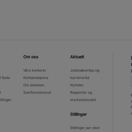
Om oss
Aktuelt
Våre kontorer
Jobbsøkertips og
l faste
Kontaktskjema
karriereråd
Om ledelsen
Nyheter
l
Samfunnsansvar
Rapporter og
illinger
markedsinnsikt
Stillinger
Stillinger per sted