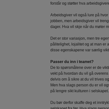
forstår og støtter hva arbeidsgiver
Arbeidsgiver vil også lure på hvor di
jobben, men arbeidsgiver vil tren
dager. Hva vil skje når du møter m
Det er stor variasjon, men tre egen
pålitelighet, lojalitet og at man e
disse egenskapene var særlig vikti
Passer du inn i teamet?
De to spørsmålene over er de vikt
vekt på hvordan du vil gå overens
delvis om å sikre at du vil trives 
Men hva slags person du er vil og
på lengre sikt kulturen i selskapet.
Du bør derfor skaffe deg et inntr
selskapet fra før. Hva slags pers