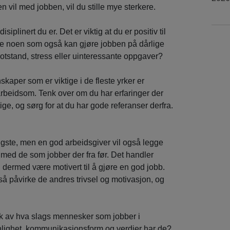
en vil med jobben, vil du stille mye sterkere.
siplinert du er. Det er viktig at du er positiv til
ge noen som også kan gjøre jobben på dårlige
otstand, stress eller uinteressante oppgaver?
skaper som er viktige i de fleste yrker er
r arbeidsom. Tenk over om du har erfaringer der
ge, og sørg for at du har gode referanser derfra.
igste, men en god arbeidsgiver vil også legge
 med de som jobber der fra før. Det handler
og dermed være motivert til å gjøre en god jobb.
så påvirke de andres trivsel og motivasjon, og
ykk av hva slags mennesker som jobber i
onlighet, kommunikasjonsform og verdier har de?