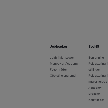
Jobbsøker
Bedrift
Jobb i Manpower
Bemanning
Manpower Academy
Rekruttering ti
Fagområder
stillinger
Ofte stilte spørsmål
Rekruttering ti
midlertidige st
Academy
Bransjer
Kontakt oss