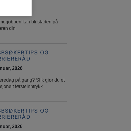
RRIERERÅD
ebruar, 2026
erjobben kan bli starten på
eren din
BBSØKERTIPS OG
RRIERERÅD
anuar, 2026
eredag på gang? Slik gjør du et
sjonelt førsteinntrykk
BBSØKERTIPS OG
RRIERERÅD
anuar, 2026