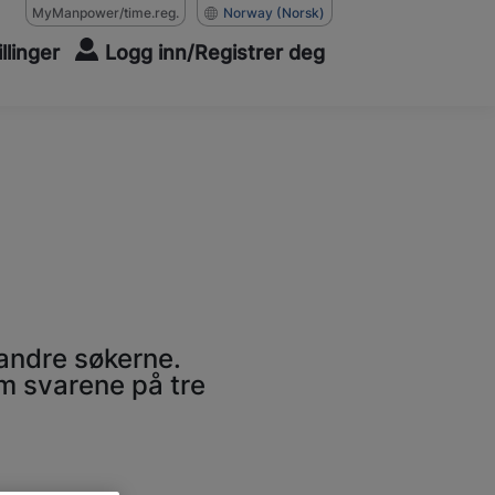
MyManpower/time.reg.
Norway
(Norsk)
illinger
Logg inn/Registrer deg
 andre søkerne.
em svarene på tre