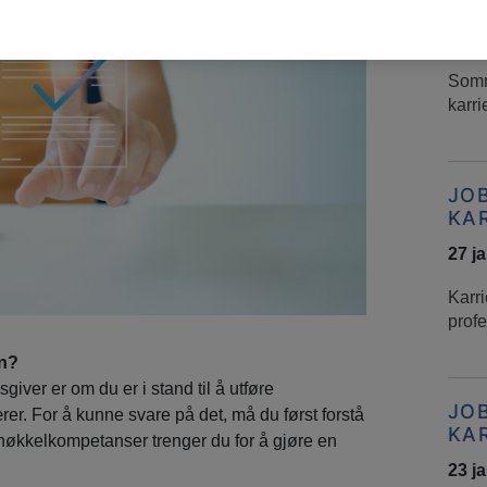
KA
03 f
Somm
karri
JO
KA
27 j
Karri
profe
en?
giver er om du er i stand til å utføre
JO
. For å kunne svare på det, må du først forstå
KA
nøkkelkompetanser trenger du for å gjøre en
23 j