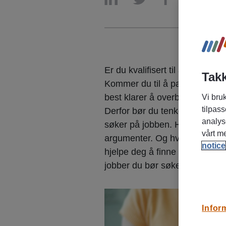
Er du kvalifisert til å gjøre jo
Takk
Kommer du til å passe inn i 
best klarer å overbevise om at
Vi bruk
tilpass
Derfor bør du tenke nøye og 
analys
søker på jobben. Hvis du mener
vårt m
argumenter. Og hvis du får av
notice
hjelpe deg å finne ut hvordan d
jobber du bør søke på istedet.
Infor