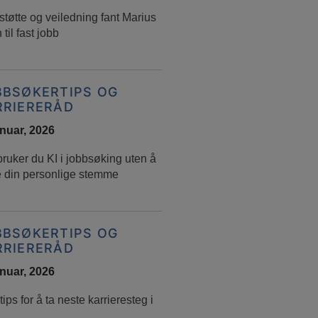
tøtte og veiledning fant Marius
 til fast jobb
BBSØKERTIPS OG
RRIERERÅD
anuar, 2026
bruker du KI i jobbsøking uten å
e din personlige stemme
BBSØKERTIPS OG
RRIERERÅD
anuar, 2026
ips for å ta neste karrieresteg i