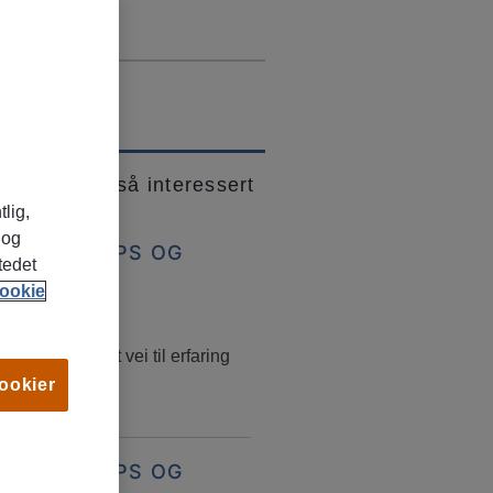
 kanskje også interessert
tlig,
 og
BBSØKERTIPS OG
tedet
RRIERERÅD
ookie
ars, 2026
jobb – en smart vei til erfaring
obbmuligheter
cookier
BBSØKERTIPS OG