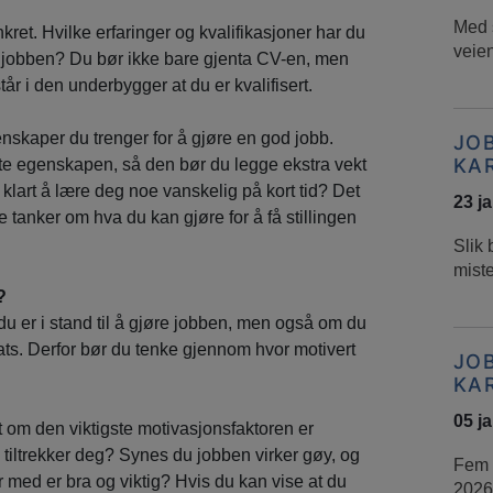
Med s
nkret. Hvilke erfaringer og kvalifikasjoner har du
veien
 jobben? Du bør ikke bare gjenta CV-en, men
tår i den underbygger at du er kvalifisert.
nskaper du trenger for å gjøre en god jobb.
JO
KA
gste egenskapen, så den bør du legge ekstra vekt
klart å lære deg noe vanskelig på kort tid? Det
23 j
 tanker om hva du kan gjøre for å få stillingen
Slik 
mist
?
 du er i stand til å gjøre jobben, men også om du
nnsats. Derfor bør du tenke gjennom hvor motivert
JO
KA
05 j
lt om den viktigste motivasjonsfaktoren er
tiltrekker deg? Synes du jobben virker gøy, og
Fem t
 med er bra og viktig? Hvis du kan vise at du
2026