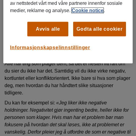
kompetansen din, for eksempel at du kommuniserer godt,
av nettstedet vårt med våre partnere innenfor sosiale
er en kjapp problemløser eller en dyktig leder? Eller er det
medier, reklame og analyse.
Cookie notice
.
resultatene du har oppnådd?
Svaret ditt kan være noe sånt som
«Min bakgrunn er fra A,
Avvis alle
Godta alle cookier
jeg er kjent for B, og jeg har oppnådd C»
. Alt du sier om
deg selv bør være grunner til at de skal gi deg jobben.
Informasjonskapselinnstillinger
«Hva plager deg mest med kollegene dine?»
Alle har ting som plager dem, så det er nesten litt rart om
du sier du ikke har det. Samtidig vil du ikke virke negativ,
kortluntet eller konfliktorientert. Ikke bare si hva som plager
deg, men hvordan du har håndtert slike situasjoner
tidligere.
Du kan for eksempel si:
«Jeg liker ikke negative
holdninger. Negativitet gjør ingenting bedre, heller ikke for
personen som klager. Hvis man har et problem bør man
fokusere på hvordan det skal løses, ikke at problemet er
vanskelig. Derfor pleier jeg å utfordre de som er negative til