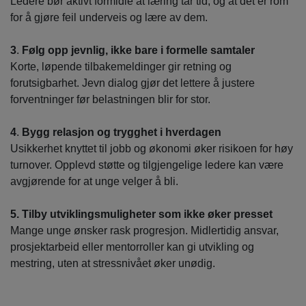
Ledere bør aktivt formidle at læring tar tid, og at det er rom
for å gjøre feil underveis og lære av dem.
3
.
Følg opp jevnlig, ikke bare i formelle samtaler
Korte, løpende tilbakemeldinger gir retning og
forutsigbarhet. Jevn dialog gjør det lettere å justere
forventninger før belastningen blir for stor.
4
.
Bygg relasjon og trygghet i hverdagen
Usikkerhet knyttet til jobb og økonomi øker risikoen for høy
turnover. Opplevd støtte og tilgjengelige ledere kan være
avgjørende for at unge velger å bli.
5.
Tilby utviklingsmuligheter som ikke øker presset
Mange unge ønsker rask progresjon. Midlertidig ansvar,
prosjektarbeid eller mentorroller kan gi utvikling og
mestring, uten at stressnivået øker unødig.