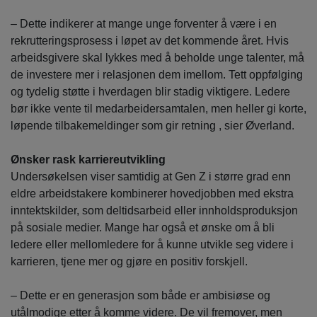
– Dette indikerer at mange unge forventer å være i en
rekrutteringsprosess i løpet av det kommende året. Hvis
arbeidsgivere skal lykkes med å beholde unge talenter, må
de investere mer i relasjonen dem imellom. Tett oppfølging
og tydelig støtte i hverdagen blir stadig viktigere. Ledere
bør ikke vente til medarbeidersamtalen, men heller gi korte,
løpende tilbakemeldinger som gir retning , sier Øverland.
Ønsker rask karriereutvikling
Undersøkelsen viser samtidig at Gen Z i større grad enn
eldre arbeidstakere kombinerer hovedjobben med ekstra
inntektskilder, som deltidsarbeid eller innholdsproduksjon
på sosiale medier. Mange har også et ønske om å bli
ledere eller mellomledere for å kunne utvikle seg videre i
karrieren, tjene mer og gjøre en positiv forskjell.
– Dette er en generasjon som både er ambisiøse og
utålmodige etter å komme videre. De vil fremover, men