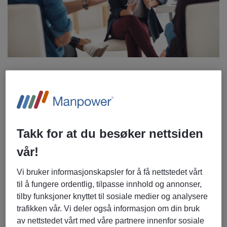
Hele 66 prosent av dem mellom 18 og 28 år oppgir at de
opplever, eller nylig har opplevd, utbrenthet. Til
sammenligning sier 45 prosent av dem mellom 45 og 60 år
det samme. Blant arbeidstakerne over 60 år sier kun 1 av 4
at de har opplevd utbrenthet. Høyt press, stor
Takk for at du besøker nettsiden
arbeidsmengde, urealistiske krav og korte frister er de
vår!
viktigste årsakene til de unges opplevelse.
Vi bruker informasjonskapsler for å få nettstedet vårt
– Dette er arbeidstakernes egen opplevelse av utbrenthet,
til å fungere ordentlig, tilpasse innhold og annonser,
men det er like fullt noe arbeidsgivere må ta på alvor. For
tilby funksjoner knyttet til sosiale medier og analysere
mange unge handler det ofte om hvordan krav og
trafikken vår. Vi deler også informasjon om din bruk
forventninger tolkes, og dermed også trygghet i rollen.
av nettstedet vårt med våre partnere innenfor sosiale
Trygghet kommer ofte med erfaring, når man har fått vist