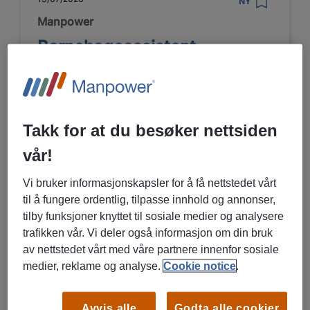
NY
Manpower
Barnehageassistent
Trondheim, Trøndelag
Vikariat/ engasjement
Barn, skole og undervisning,
Takk for at du besøker nettsiden
Forskning, utdanning og vitenskap,
vår!
Helse og omsorg
Vi bruker informasjonskapsler for å få nettstedet vårt
til å fungere ordentlig, tilpasse innhold og annonser,
LES MER OM STILLINGEN
tilby funksjoner knyttet til sosiale medier og analysere
trafikken vår. Vi deler også informasjon om din bruk
av nettstedet vårt med våre partnere innenfor sosiale
medier, reklame og analyse.
Cookie notice
.
20/07/2026
NY
Manpower
Avvis alle
Godta alle cookier