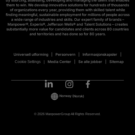
by sourcing, assessing, developing and managing the talent that enables
them to win. We develop innovative solutions for hundreds of thousands
of organizations every year, providing them with skilled talent while
finding meaningful, sustainable employment for millions of people across
a wide range of industries and skills. Our expert family of brands –
Manpower®, Experis®, Jefferson Wells® and Talent Solutions – creates
substantially more value for candidates and clients across 80 countries
and territories and has done so for 80 years.
Universell utforming
Personvern
Informasjonskapsler
Media Center
Se alle jobber
Sitemap
Cookie Settings
Norway
(Norsk)
© 2026 ManpowerGroup All Rights Reserved.