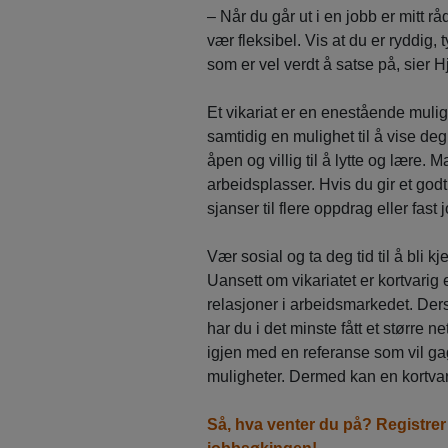
– Når du går ut i en jobb er mitt rå
vær fleksibel. Vis at du er ryddig,
som er vel verdt å satse på, sier H
Et vikariat er en enestående mulighe
samtidig en mulighet til å vise de
åpen og villig til å lytte og lære.
arbeidsplasser. Hvis du gir et godt
sjanser til flere oppdrag eller fast 
Vær sosial og ta deg tid til å bli k
Uansett om vikariatet er kortvarig e
relasjoner i arbeidsmarkedet. Der
har du i det minste fått et større n
igjen med en referanse som vil ga
muligheter. Dermed kan en kortvari
Så, hva venter du på? Registre