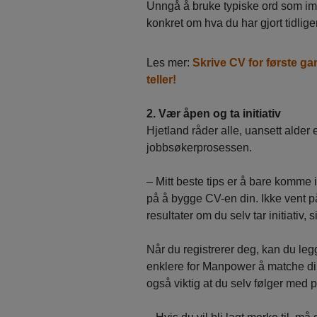
Unngå å bruke typiske ord som i
konkret om hva du har gjort tidlig
Les mer:
Skrive CV for første g
teller!
2. Vær åpen og ta initiativ
Hjetland råder alle, uansett alder e
jobbsøkerprosessen.
– Mitt beste tips er å bare komme
på å bygge CV-en din. Ikke vent p
resultater om du selv tar initiativ, s
Når du registrerer deg, kan du legg
enklere for Manpower å matche din 
også viktig at du selv følger med p