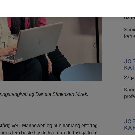
JO
KA
03 f
Somm
karri
JO
KA
27 j
Karri
tteringsrådgiver og Danuta Simensen Mirek,
profe
JO
gsrådgiver i Manpower, og hun har lang erfaring
KA
ennes fem beste tips til hvordan du bør gå frem