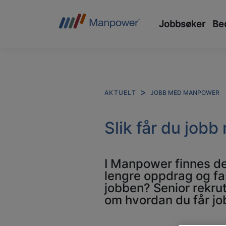
Jobbsøker
Bed
JOBB MED MANPOWER
AKTUELT
Slik får du jo
I Manpower finnes det
lengre oppdrag og fas
jobben? Senior rekrut
om hvordan du får j