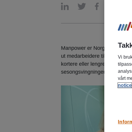
Takk
Manpower er Norges største be
ut medarbeidere til selskaper 
Vi bruk
kortere eller lengre periode f.
tilpass
analys
sesongsvingninger. I tillegg re
vårt m
notice
Infor