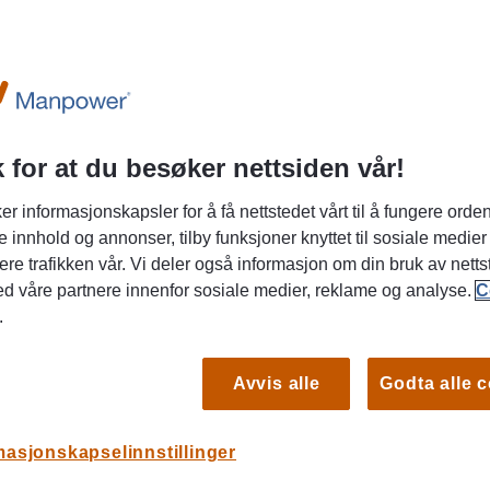
 for at du besøker nettsiden vår!
mannings- og rekrutteringsbyrå, og leier
som trenger ekstra arbeidskraft i en
Du er
er informasjonskapsler for å få nettstedet vårt til å fungere orden
i
eks ved sykefravær, permisjoner eller
e innhold og annonser, tilby funksjoner knyttet til sosiale medier
ere trafikken vår. Vi deler også informasjon om din bruk av netts
krutterer også Manpower til faste stillinger.
JO
ed våre partnere innenfor sosiale medier, reklame og analyse.
C
KA
.
10 m
Vikar
Avvis alle
Godta alle 
og j
masjonskapselinnstillinger