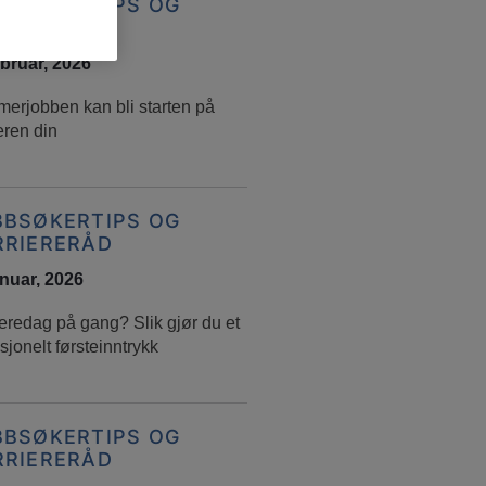
BBSØKERTIPS OG
RRIERERÅD
ebruar, 2026
erjobben kan bli starten på
eren din
BBSØKERTIPS OG
RRIERERÅD
anuar, 2026
eredag på gang? Slik gjør du et
sjonelt førsteinntrykk
BBSØKERTIPS OG
RRIERERÅD