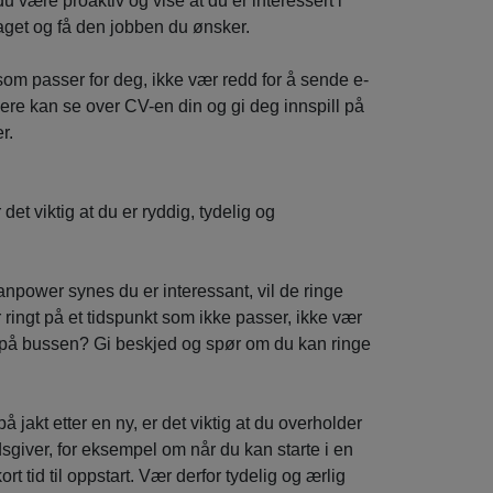
 du være proaktiv og vise at du er interessert i
daget og få den jobben du ønsker.
som passer for deg, ikke vær redd for å sende e-
re kan se over CV-en din og gi deg innspill på
r.
t viktig at du er ryddig, tydelig og
anpower synes du er interessant, vil de ringe
r ringt på et tidspunkt som ikke passer, ikke vær
 du på bussen? Gi beskjed og spør om du kan ringe
å jakt etter en ny, er det viktig at du overholder
giver, for eksempel om når du kan starte i en
ort tid til oppstart. Vær derfor tydelig og ærlig