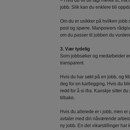
– Hvis du vil bli lagt merke til, må
jobb. Slik kan du enklere bli opp
Om du er usikker på hvilken jobb 
post og spørre. Manpowers rådgive
om du passer til jobben du vurdere
3. Vær tydelig
Som jobbsøker og medarbeider er de
transparent.
Hvis du har søkt på en jobb, og M
deg for en kartlegging. Hvis du bli
redd for å si ifra. Kanskje sitter
tilbake.
Hvis du allerede er i jobb, men er p
avtaler med din nåværende arbeids
ny jobb. En del vikarstillinger har k