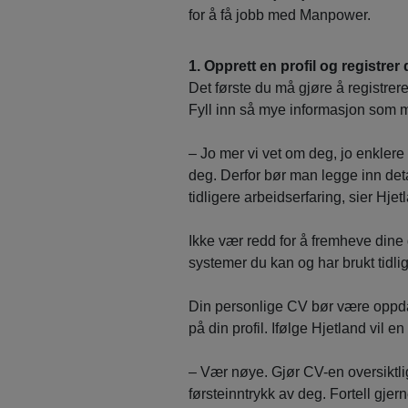
for å få jobb med Manpower.
1. Opprett en profil og registrer
Det første du må gjøre å registrer
Fyll inn så mye informasjon som m
– Jo mer vi vet om deg, jo enklere 
deg. Derfor bør man legge inn de
tidligere arbeidserfaring, sier Hjet
Ikke vær redd for å fremheve dine
systemer du kan og har brukt tidl
Din personlige CV bør være oppda
på din profil. Ifølge Hjetland vil 
– Vær nøye. Gjør CV-en oversiktlig
førsteinntrykk av deg. Fortell gjerne