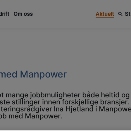
rift
Om oss
Aktuelt
St
bb med Manpower
 mange jobbmuligheter både heltid og de
te stillinger innen forskjellige bransje
teringsrådgiver Ina Hjetland i Manpower
obb med Manpower.