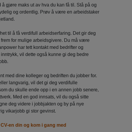
d å gjøre maks ut av hva du kan få til. Stå på og
 tydelig og ordentlig. Prøv å være en arbeidstaker
jetland.
t til å få verdifull arbeidserfaring. Det gir deg
g frem for mulige arbeidsgivere. Du må være
 Manpower har tett kontakt med bedrifter og
 inntrykk, vil dette også kunne gi deg bedre
jobb.
jent med dine kolleger og bedriften du jobber for.
ller langvarig, vil det gi deg verdifulle
som du skulle ende opp i en annen jobb senere,
ettverk. Med en god innsats, vil du også sitte
gne deg videre i jobbjakten og by på nye
g vikarjobb gi stor gevinst.
r CV-en din og kom i gang med