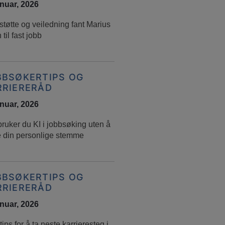
anuar, 2026
tøtte og veiledning fant Marius
 til fast jobb
BBSØKERTIPS OG
RRIERERÅD
anuar, 2026
bruker du KI i jobbsøking uten å
e din personlige stemme
BBSØKERTIPS OG
RRIERERÅD
anuar, 2026
ips for å ta neste karrieresteg i