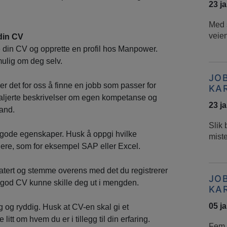
23 j
Med s
veien
 din CV
e din CV og opprette en profil hos Manpower.
ulig om deg selv.
JO
er det for oss å finne en jobb som passer for
KA
taljerte beskrivelser om egen kompetanse og
23 j
land.
Slik 
 gode egenskaper. Husk å oppgi hvilke
mist
igere, som for eksempel SAP eller Excel.
tert og stemme overens med det du registrerer
JO
en god CV kunne skille deg ut i mengden.
KA
05 j
 og ryddig. Husk at CV-en skal gi et
 litt om hvem du er i tillegg til din erfaring.
Fem t