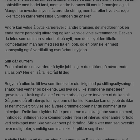
jobbskifte med hodet først, mens andre behøver litt mer informasjon og tid.
Mange har investert mye i nåværende stilling, men har etter hvert kanskje
ikke fått den karrieremessige utviklingen de ønsker.
Andre kan velge å bytte karrierevei til andre bransjer, det medfører nok en
enda større personlig utfordring og kan kanskje virke skremmende. Det kan
da føles som om man starter helt på nytt, men det er sjelden tilfelle.
Kompetansen man har med seg fra en jobb, og en bransje, er mest
sannsynlig også verdifullt og overførbar i ny jobb.
Slik går du frem
Er du blant de som vurderer å bytte jobb, og er du usikker på nåværende
situasjon? Her er i så fall ett råd til deg.
Begynn å utforske litt hva som finnes der ute, følg med på stillingsutlysninger,
snakk med venner og bekjente. Les hva de ulike stillingene innebærer i
grove trekk. Husk også at de færreste arbeidsgivere forventer at du kan alt.
Gå gjerne på ett intervju for mye, enn ett for lite. Kanskje kan en jobb du ikke
er helt motivert for, vise seg å være drømmejobben når du kommer ut fra
intervjuet. Dette kan skyldes både personene man skal jobbe sammen med,
innholdet i stillingen som kommer bedre frem i et intervju, eller andre forhold
ved selskapet man ikke var klar over på forhånd. Slik sikrer man seg oversikt
over muligheter, samtidig som man ikke forplikter seg til noe.
Å slutte i jobben på dagen, uten å ha noen plan B, er ikke nødvendigvis å