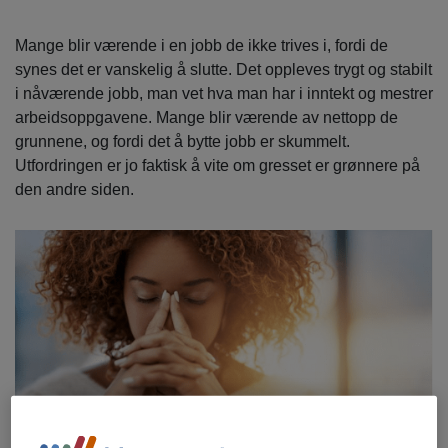
Mange blir værende i en jobb de ikke trives i, fordi de
synes det er vanskelig å slutte. Det oppleves trygt og stabilt
i nåværende jobb, man vet hva man har i inntekt og mestrer
arbeidsoppgavene. Mange blir værende av nettopp de
grunnene, og fordi det å bytte jobb er skummelt.
Utfordringen er jo faktisk å vite om gresset er grønnere på
den andre siden.