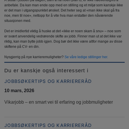
anbefale. Da kan man ende opp med en stilling og et miljø som kanskje ikke
er det man i utgangspunktet ønsket. Det heter seg at «man ikke skal gå fra
noe, men til noe», nettopp for å vite hva man erstatter den nåværende
situasjonen med.
Det er imidlertid viktig å huske at det «ikke er noen skam å snu» – noe som
er svært anvendelig vedrørende skifte av jobb. Finner man ut at det ikke var
riktig, kan man bytte jobb igjen. Dog bør det ikke være altfor mange av disse
skiftene på CV- en din.
Nysgjerrig på nye karrieremuligheter?
Se våre ledige stillinger her.
Du er kanskje også interessert i
JOBBSØKERTIPS OG KARRIERERÅD
10 mars, 2026
Vikarjobb – en smart vei til erfaring og jobbmuligheter
JOBBSØKERTIPS OG KARRIERERÅD