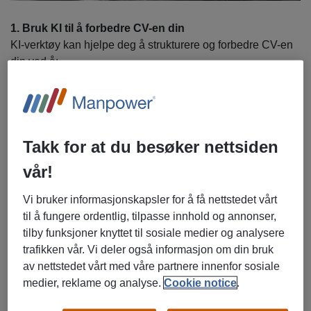
1. Bruk KI til å forbedre CV-en din
KI-verktøy kan hjelpe deg å strukturere og forbedre CV-en
din ved å:
rydde opp i språk, skrivefeil og formuleringer
foreslå bedre og mer treffsikre beskrivelser av
erfaringene dine
Takk for at du besøker nettsiden
hente ut relevante nøkkelord basert på
vår!
stillingsannonsen, slik at CV-en matcher det
arbeidsgivere ser etter
Vi bruker informasjonskapsler for å få nettstedet vårt
til å fungere ordentlig, tilpasse innhold og annonser,
Gi verktøyet informasjon om utdanning, arbeidserfaring,
tilby funksjoner knyttet til sosiale medier og analysere
kurs og ferdigheter, og be om forslag til en profesjonell,
trafikken vår. Vi deler også informasjon om din bruk
tydelig og bransjetilpasset versjon. Du kan også be om
av nettstedet vårt med våre partnere innenfor sosiale
ulike versjoner til forskjellige typer stillinger.
medier, reklame og analyse.
Cookie notice
.
2. La KI hjelpe deg med å skrive gode søknader uten at