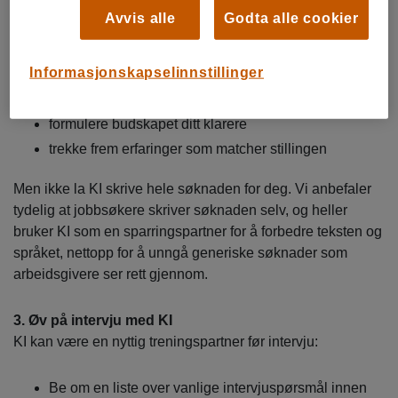
det blir generisk
Avvis alle
Godta alle cookier
Søknaden skal vise motivasjonen din og hvorfor akkurat du
passer til jobben. KI kan hjelpe deg med å:
Informasjonskapselinnstillinger
foreslå disposisjon og struktur
formulere budskapet ditt klarere
trekke frem erfaringer som matcher stillingen
Men ikke la KI skrive hele søknaden for deg. Vi anbefaler
tydelig at jobbsøkere skriver søknaden selv, og heller
bruker KI som en sparringspartner for å forbedre teksten og
språket, nettopp for å unngå generiske søknader som
arbeidsgivere ser rett gjennom.
3. Øv på intervju med KI
KI kan være en nyttig treningspartner før intervju:
Be om en liste over vanlige intervjuspørsmål innen