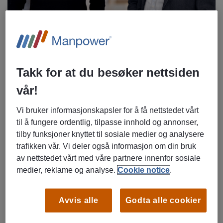
Nikolai Hagen, til venstre, og konserndirektør i Manpower
Norge, Richard Øverland.
Takk for at du besøker nettsiden
vår!
– Jeg tok kontakt med Manpower fordi jeg så på det som
en stor mulighet og en sterk nettverksbase. De har kontakt
Vi bruker informasjonskapsler for å få nettstedet vårt
med mange store selskaper i Oslo. Jeg ble i tillegg anbefalt
til å fungere ordentlig, tilpasse innhold og annonser,
å ta kontakt med Manpower av både bekjente og
tilby funksjoner knyttet til sosiale medier og analysere
karriereveileder på universitetet, forteller han.
trafikken vår. Vi deler også informasjon om din bruk
av nettstedet vårt med våre partnere innenfor sosiale
Verdifull erfaring fra store selskaper
medier, reklame og analyse.
Cookie notice
.
Gjennom Manpower fikk Nikolai oppdrag hos Fremtind og
Nordea – to erfaringer som har vært avgjørende for hans
utvikling.
Avvis alle
Godta alle cookier
– I Fremtind jobbet jeg som saksbehandler, noe som ga