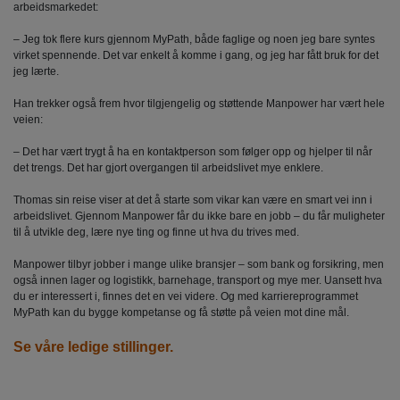
arbeidsmarkedet:
– Jeg tok flere kurs gjennom MyPath, både faglige og noen jeg bare syntes
virket spennende. Det var enkelt å komme i gang, og jeg har fått bruk for det
jeg lærte.
Han trekker også frem hvor tilgjengelig og støttende Manpower har vært hele
veien:
– Det har vært trygt å ha en kontaktperson som følger opp og hjelper til når
det trengs. Det har gjort overgangen til arbeidslivet mye enklere.
Thomas sin reise viser at det å starte som vikar kan være en smart vei inn i
arbeidslivet. Gjennom Manpower får du ikke bare en jobb – du får muligheter
til å utvikle deg, lære nye ting og finne ut hva du trives med.
Manpower tilbyr jobber i mange ulike bransjer – som bank og forsikring, men
også innen lager og logistikk, barnehage, transport og mye mer. Uansett hva
du er interessert i, finnes det en vei videre. Og med karriereprogrammet
MyPath kan du bygge kompetanse og få støtte på veien mot dine mål.
Se våre ledige stillinger.