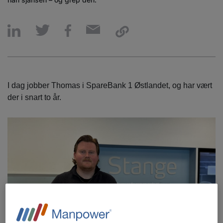
I dag jobber Thomas i SpareBank 1 Østlandet, og har vært
der i snart to år.