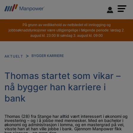
På grunn av vedlikehold av nettstedet vil innlogging og
jobbsøknadsfunksjoner være utilgjengelige i følgende periode: lørdag 2.
august kl. 23:00 til søndag 3. august kl. 09:00
BYGGER KARRIERE
AKTUELT
Thomas startet som vikar –
nå bygger han karriere i
bank
Thomas (28) fra Stange har alltid vært interessert i økonomi og
investering – og i å jobbe med mennesker. Med en bachelor i
økonomi og administrasjon i lomma, og en mastergrad på vei,
visste han at han ville jobbe i bank. Gjennom Manpower fikk
han sjansen – og grep den.