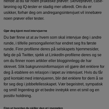
hende at du får noen praktiske prøver: Skriveprøver, case-
løsning og IQ-tester er stadig mer utbredt. Om du er
usikker, forhør deg om andregangsintervjuet vil innebære
noen prøver eller tester.
Gjør deg kjent med intervjuerne
Du bør finne ut at av hvem som skal intervjue deg i andre
runde, i tilfelle persongalleriet har endret seg fra første
runde. Finn profilene deres på selskapets hjemmesider,
følg de på Twitter, sjekk ut LinkedIn-profilene deres og se
om du finner noen artikler eller blogginnlegg de har
skrevet. Slik bakgrunnsinformasjon vil gjøre det enklere for
deg å etablere en relasjon i løpet av intervjuet. Hvis du får
god kontakt med intervjueren, blir det enklere for dem å se
for seg deg i jobbefellesskapet. Vær begeistret, sympatisk
og smil! Ingenting gir et bedre inntrykk enn et smil og en
positiv holdning.
Finn ut hvordan du skiller deg ut i mengden