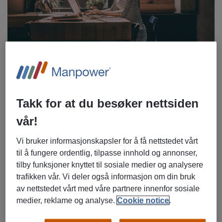
Nå vil arbeidsgiveren gjerne følge opp spørsmålene som
oppstod i kjølvannet av ditt første intervju. Hadde de vært
Takk for at du besøker nettsiden
helt sikre i sin sak, ville de kanskje gitt deg jobbtilbudet
allerede. Andregangsintervjuet er din mulighet til å
vår!
forsterke intervjuerens inntrykk av at du er riktig kandidat
for jobben.
Vi bruker informasjonskapsler for å få nettstedet vårt
Du må ikke bli usikker av den grunn. Intervjueren likte deg,
til å fungere ordentlig, tilpasse innhold og annonser,
ellers hadde du ikke blitt invitert tilbake. Han eller hun har
tilby funksjoner knyttet til sosiale medier og analysere
bestemt seg for å gi deg muligheten til å kapre jobben. Vi
trafikken vår. Vi deler også informasjon om din bruk
har noen tips til hvordan du kan overbevise dem.
av nettstedet vårt med våre partnere innenfor sosiale
medier, reklame og analyse.
Cookie notice
.
Bruk lærdom fra førstegangsintervjuet