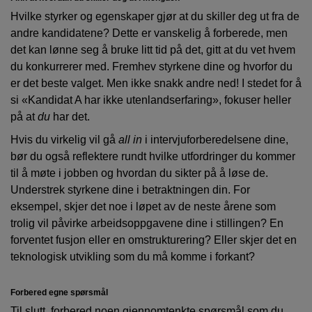
Hvilke styrker og egenskaper gjør at du skiller deg ut fra de
andre kandidatene? Dette er vanskelig å forberede, men
det kan lønne seg å bruke litt tid på det, gitt at du vet hvem
du konkurrerer med. Fremhev styrkene dine og hvorfor du
er det beste valget. Men ikke snakk andre ned! I stedet for å
si «Kandidat A har ikke utenlandserfaring», fokuser heller
på at
du
har det.
Hvis du virkelig vil gå
all in
i intervjuforberedelsene dine,
bør du også reflektere rundt hvilke utfordringer du kommer
til å møte i jobben og hvordan du sikter på å løse de.
Understrek styrkene dine i betraktningen din. For
eksempel, skjer det noe i løpet av de neste årene som
trolig vil påvirke arbeidsoppgavene dine i stillingen? En
forventet fusjon eller en omstrukturering? Eller skjer det en
teknologisk utvikling som du må komme i forkant?
Forbered egne spørsmål
Til slutt, forbered noen gjennomtenkte spørsmål som du