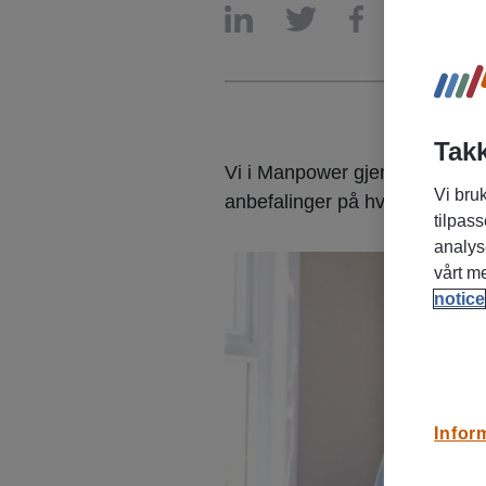
Takk
Vi i Manpower gjennomfører job
Vi bruk
anbefalinger på hva man bør t
tilpass
analys
vårt m
notice
Infor