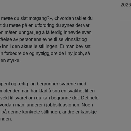
2026
år møtte du sist motgang?», «hvordan taklet du
t du møtte på en utfordring du synes det var
n måten unngår jeg å få ferdig innøvde svar,
tåelse av personens evne til selvinnsikt og
n i den aktuelle stillingen. Er man bevisst
 forbedre de og nyttiggjøre de i ny jobb, så
 en styrke.
 åpent og ærlig, og begrunner svarene med
pler der man har klart å snu en svakhet til en
 vekt til svaret om du kan begrunne det. Det hele
hvordan man fungerer i jobbsituasjonen. Noen
på denne konkrete stillingen, andre er kanskje
engen.