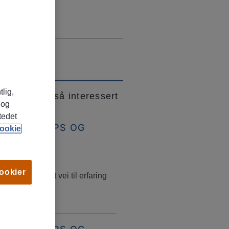
tlig,
 kanskje også interessert
 og
tedet
BBSØKERTIPS OG
ookie
RRIERERÅD
ars, 2026
cookier
jobb – en smart vei til erfaring
obbmuligheter