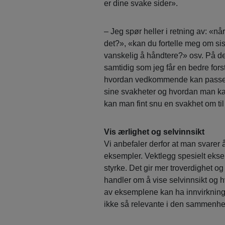
er dine svake sider».
– Jeg spør heller i retning av: «n
det?», «kan du fortelle meg om sis
vanskelig å håndtere?» osv. På de
samtidig som jeg får en bedre fors
hvordan vedkommende kan passe in
sine svakheter og hvordan man kan
kan man fint snu en svakhet om til
Vis ærlighet og selvinnsikt
Vi anbefaler derfor at man svarer
eksempler. Vektlegg spesielt eksem
styrke. Det gir mer troverdighet og
handler om å vise selvinnsikt og 
av eksemplene kan ha innvirkning 
ikke så relevante i den sammenh