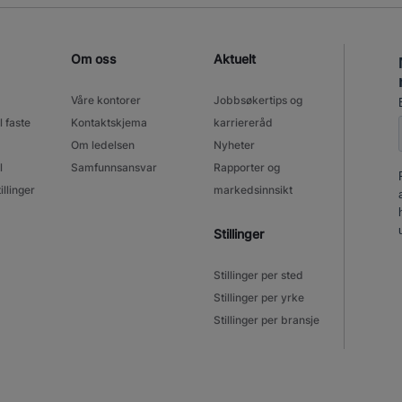
Om oss
Aktuelt
Våre kontorer
Jobbsøkertips og
l faste
Kontaktskjema
karriereråd
Om ledelsen
Nyheter
l
Samfunnsansvar
Rapporter og
illinger
markedsinnsikt
Stillinger
Stillinger per sted
Stillinger per yrke
Stillinger per bransje