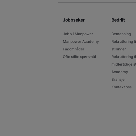
Jobbsøker
Bedrift
Jobb i Manpower
Bemanning
Manpower Academy
Rekruttering ti
Fagområder
stillinger
Ofte stilte spørsmål
Rekruttering ti
midlertidige st
Academy
Bransjer
Kontakt oss