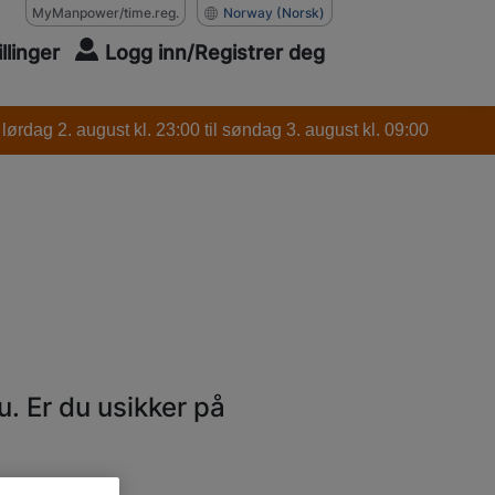
MyManpower/time.reg.
Norway
(Norsk)
illinger
Logg inn/Registrer deg
ørdag 2. august kl. 23:00 til søndag 3. august kl. 09:00
u. Er du usikker på