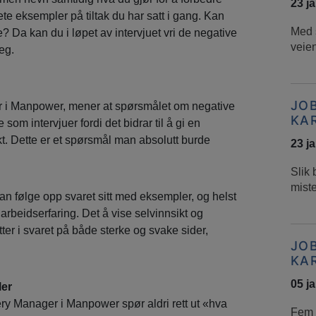
23 j
e eksempler på tiltak du har satt i gang. Kan
Med s
? Da kan du i løpet av intervjuet vri de negative
veien
seg.
JO
er i Manpower, mener at spørsmålet om negative
KA
e som intervjuer fordi det bidrar til å gi en
kt. Dette er et spørsmål man absolutt burde
23 j
Slik 
mist
kan følge opp svaret sitt med eksempler, og helst
 arbeidserfaring. Det å vise selvinnsikt og
ter i svaret på både sterke og svake sider,
JO
KA
05 j
ler
ry Manager i Manpower spør aldri rett ut «hva
Fem t