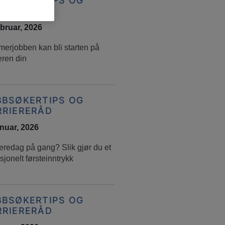
BBSØKERTIPS OG
RRIERERÅD
ebruar, 2026
erjobben kan bli starten på
eren din
BBSØKERTIPS OG
RRIERERÅD
anuar, 2026
eredag på gang? Slik gjør du et
sjonelt førsteinntrykk
BBSØKERTIPS OG
RRIERERÅD