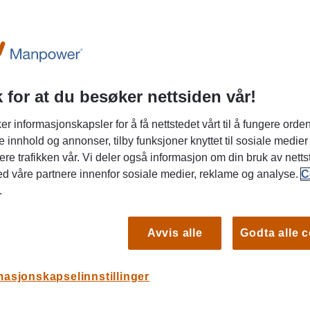
 for at du besøker nettsiden vår!
bintervju daglig, og her er våre
er informasjonskapsler for å få nettstedet vårt til å fungere orden
enke på for å gi gode svar.
Du er
e innhold og annonser, tilby funksjoner knyttet til sosiale medier
i
ere trafikken vår. Vi deler også informasjon om din bruk av netts
JO
ed våre partnere innenfor sosiale medier, reklame og analyse.
C
KA
.
10 m
Avvis alle
Godta alle 
Vikar
og j
masjonskapselinnstillinger