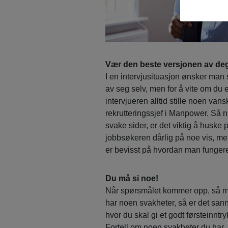
Vær den beste versjonen av deg
I en intervjusituasjon ønsker man
av seg selv, men for å vite om du er
intervjueren alltid stille noen va
rekrutteringssjef i Manpower. Så nå
svake sider, er det viktig å huske p
jobbsøkeren dårlig på noe vis, men
er bevisst på hvordan man fungere
Du må si noe!
Når spørsmålet kommer opp, så må du
har noen svakheter, så er det sanns
hvor du skal gi et godt førsteinntr
Fortell om noen svakheter du har,