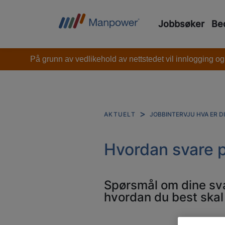
Jobbsøker
Bed
På grunn av vedlikehold av nettstedet vil innlogging og
JOBBINTERVJU HVA ER DI
AKTUELT
Hvordan svare p
Spørsmål om dine svak
hvordan du best ska