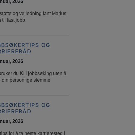
anuar, 2026
tøtte og veiledning fant Marius
 til fast jobb
BBSØKERTIPS OG
RRIERERÅD
anuar, 2026
bruker du KI i jobbsøking uten å
e din personlige stemme
BBSØKERTIPS OG
RRIERERÅD
anuar, 2026
ips for å ta neste karrieresteg i