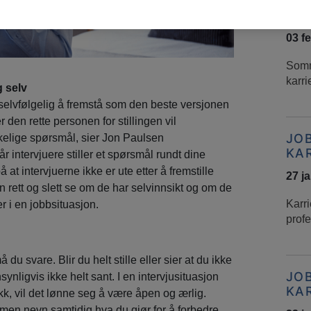
JO
KA
03 f
Somm
karri
 selv
 selvfølgelig å fremstå som den beste versjonen
 den rette personen for stillingen vil
JO
nskelige spørsmål, sier Jon Paulsen
KA
r intervjuere stiller et spørsmål rundt dine
å at intervjuerne ikke er ute etter å fremstille
27 j
 rett og slett se om de har selvinnsikt og om de
Karri
r i en jobbsituasjon.
profe
 svare. Blir du helt stille eller sier at du ikke
JO
ynligvis ikke helt sant. I en intervjusituasjon
KA
ykk, vil det lønne seg å være åpen og ærlig.
 men nevn samtidig hva du gjør for å forbedre