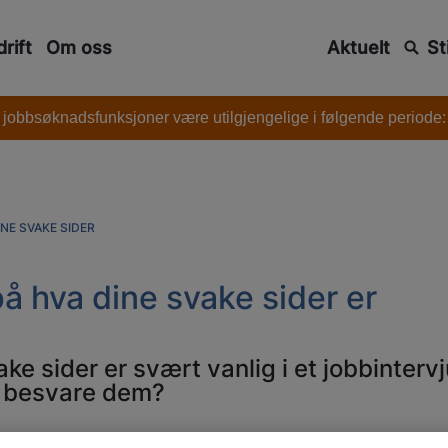
rift
Om oss
Aktuelt
St
 jobbsøknadsfunksjoner være utilgjengelige i følgende periode: l
NE SVAKE SIDER
å hva dine svake sider er
e sider er svært vanlig i et jobbintervj
l besvare dem?