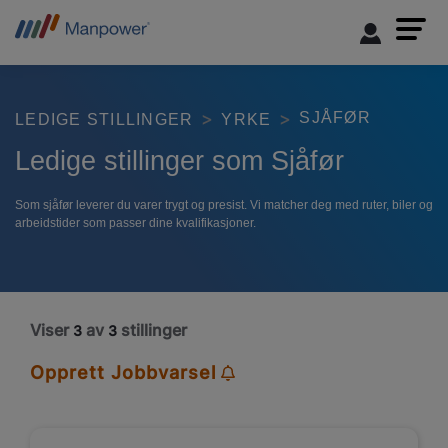
SJÅFØR
LEDIGE STILLINGER
YRKE
Ledige stillinger som Sjåfør
Som sjåfør leverer du varer trygt og presist. Vi matcher deg med ruter, biler og
arbeidstider som passer dine kvalifikasjoner.
Viser
av
stillinger
3
3
Opprett Jobbvarsel