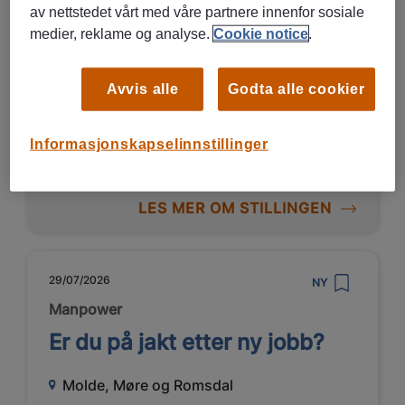
Academy
av nettstedet vårt med våre partnere innenfor sosiale
medier, reklame og analyse.
Cookie notice
.
Vestby, Akershus
Vikariat/ engasjement
Avvis alle
Godta alle cookier
Butikk og varehandel, Transport og
logistikk
Informasjonskapselinnstillinger
LES MER OM STILLINGEN
29/07/2026
NY
Manpower
Er du på jakt etter ny jobb?
Molde, Møre og Romsdal