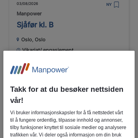
03/08/2026
NY
Manpower
Sjåfør kl. B
Oslo, Oslo
Vikariat/ engasjement
Transport og logistikk
LES MER OM STILLINGEN
Takk for at du besøker nettsiden
vår!
01/08/2026
NY
Vi bruker informasjonskapsler for å få nettstedet vårt
til å fungere ordentlig, tilpasse innhold og annonser,
Manpower
tilby funksjoner knyttet til sosiale medier og analysere
Manpower Transport
trafikken vår. Vi deler også informasjon om din bruk