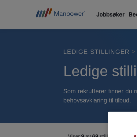
Jobbsøker
Bed
LEDIGE STILLINGER
Ledige stil
Som rekrutterer finner du rik
behovsavklaring til tilbud.
Viser
9
av
68
stillinger