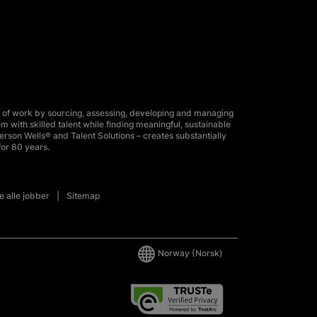
 of work by sourcing, assessing, developing and managing
m with skilled talent while finding meaningful, sustainable
erson Wells® and Talent Solutions – creates substantially
for 80 years.
e alle jobber
Sitemap
Norway
(Norsk)