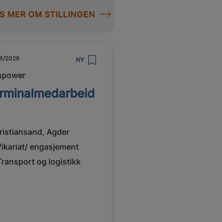
S MER OM STILLINGEN
8/2026
NY
npower
rminalmedarbeid
ristiansand, Agder
Vikariat/ engasjement
Transport og logistikk