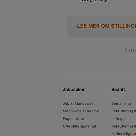
LES MER OM STILLING
Forr
Jobbsøker
Bedrift
Jobb i Manpower
Bemanning
Manpower Academy
Rekruttering ti
Fagområder
stillinger
Ofte stilte spørsmål
Rekruttering ti
midlertidige st