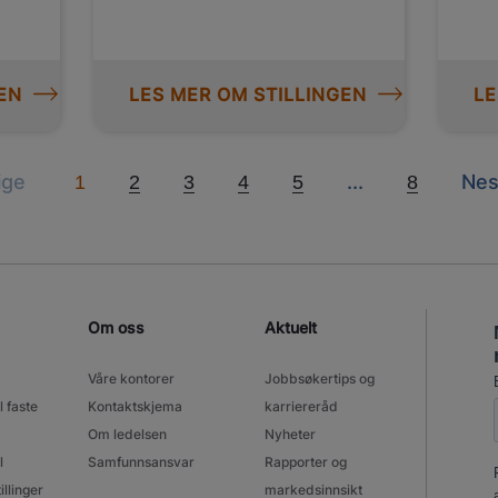
EN
LES MER OM STILLINGEN
LE
Previous
Next
Nex
ige
...
Nes
1
2
3
4
5
8
Om oss
Aktuelt
Våre kontorer
Jobbsøkertips og
l faste
Kontaktskjema
karriereråd
Om ledelsen
Nyheter
l
Samfunnsansvar
Rapporter og
illinger
markedsinnsikt