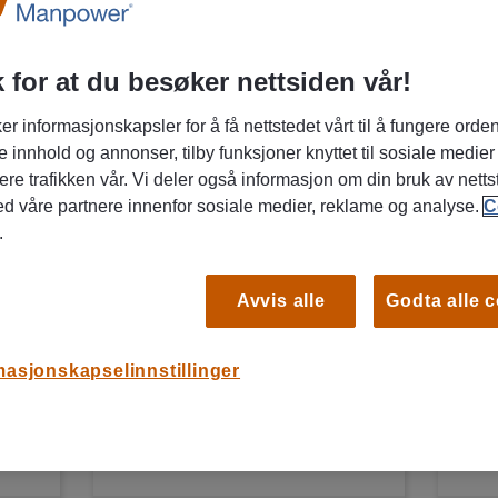
 for at du besøker nettsiden vår!
07/08/2026
07/0
NY
Manpower
Ma
er informasjonskapsler for å få nettstedet vårt til å fungere orden
e innhold og annonser, tilby funksjoner knyttet til sosiale medier
r
Klinikkoordinator
Co
ere trafikken vår. Vi deler også informasjon om din bruk av netts
va
ed våre partnere innenfor sosiale medier, reklame og analyse.
C
Bergen, Vestland
.
Vikariat/ engasjement
L
Dyr og dyrehelse
Avvis alle
Godta alle 
masjonskapselinnstillinger