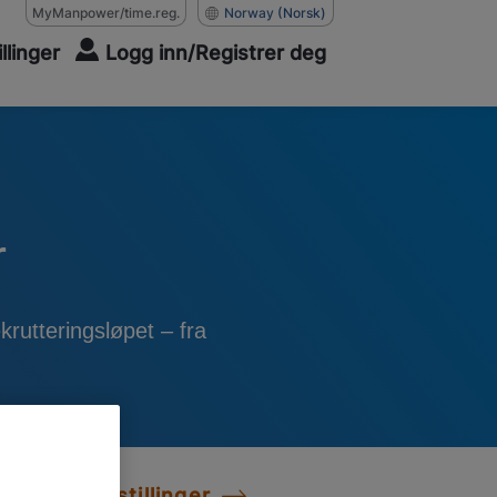
MyManpower/time.reg.
Norway
(Norsk)
illinger
Logg inn/Registrer deg
r
ekrutteringsløpet – fra
Se alle stillinger