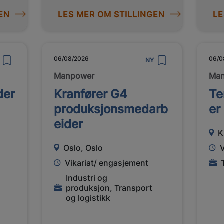
EN
LES MER OM STILLINGEN
LE
06/08/2026
06/0
NY
Manpower
Ma
der
Kranfører G4
Te
produksjonsmedarb
er
eider
K
Oslo, Oslo
Vikariat/ engasjement
Industri og
produksjon, Transport
og logistikk