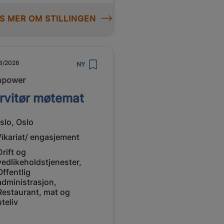
S MER OM STILLINGEN
8/2026
NY
npower
rvitør møtemat
slo, Oslo
Vikariat/ engasjement
Drift og
vedlikeholdstjenester,
Offentlig
administrasjon,
Restaurant, mat og
uteliv