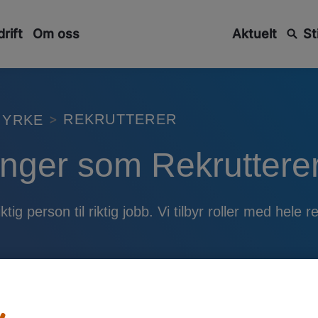
rift
Om oss
Aktuelt
St
REKRUTTERER
YRKE
linger som Rekruttere
tig person til riktig jobb. Vi tilbyr roller med hele r
Opprett Jobbvarsel