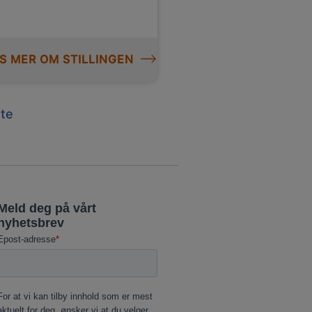
S MER OM STILLINGEN
t
te