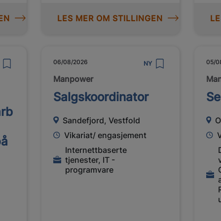
EN
LES MER OM STILLINGEN
LE
06/08/2026
05/0
NY
Manpower
Ma
Salgskoordinator
Se
rb
Sandefjord, Vestfold
O
Vikariat/ engasjement
på
Internettbaserte
tjenester, IT -
programvare