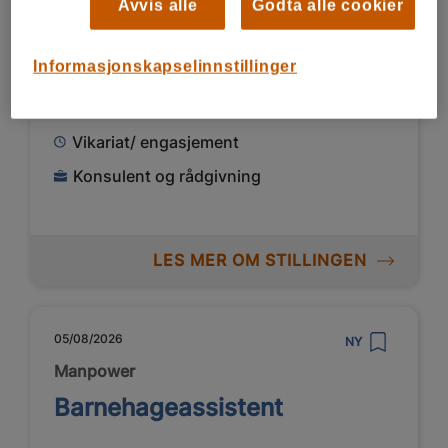
Avvis alle
Godta alle cookier
Barnehageassistent Øvre
Eiker
Informasjonskapselinnstillinger
Øvre Eiker, Buskerud
Vikariat/ engasjement
Konsulent og rådgivning
LES MER OM STILLINGEN
05/08/2026
NY
Manpower
Barnehageassistent