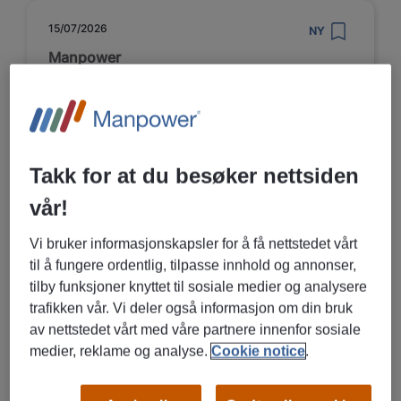
15/07/2026
NY
Manpower
Barnehageassistent
Drammen og omegn
Drammen, Buskerud
Takk for at du besøker nettsiden
Vikariat/ engasjement
vår!
Barn, skole og undervisning
Vi bruker informasjonskapsler for å få nettstedet vårt
til å fungere ordentlig, tilpasse innhold og annonser,
tilby funksjoner knyttet til sosiale medier og analysere
LES MER OM STILLINGEN
trafikken vår. Vi deler også informasjon om din bruk
av nettstedet vårt med våre partnere innenfor sosiale
medier, reklame og analyse.
Cookie notice
.
15/07/2026
NY
Manpower