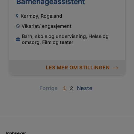
Barnehageassistent
Karmøy, Rogaland
Vikariat/ engasjement
Barn, skole og undervisning, Helse og
omsorg, Film og teater
LES MER OM STILLINGEN
Previous
Next
Forrige
Neste
1
2
Jobbsøker