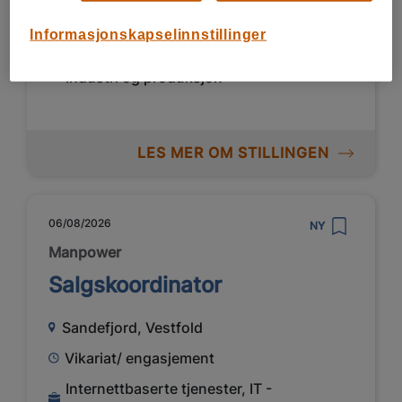
Vikariat/ engasjement
Informasjonskapselinnstillinger
Forsvar og militær, Elektronikk,
Industri og produksjon
LES MER OM STILLINGEN
06/08/2026
NY
Manpower
Salgskoordinator
Sandefjord, Vestfold
Vikariat/ engasjement
Internettbaserte tjenester, IT -