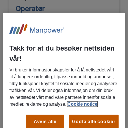
Operatør
Færder, Vestfold
Vikariat/ engasjement
Industri og produksjon, Shipping,
Takk for at du besøker nettsiden
Transport og logistikk
vår!
Vi bruker informasjonskapsler for å få nettstedet vårt
LES MER OM STILLINGEN
til å fungere ordentlig, tilpasse innhold og annonser,
tilby funksjoner knyttet til sosiale medier og analysere
trafikken vår. Vi deler også informasjon om din bruk
05/08/2026
NY
av nettstedet vårt med våre partnere innenfor sosiale
Manpower
medier, reklame og analyse.
Cookie notice
.
Operatør
Avvis alle
Godta alle cookier
Horten, Vestfold