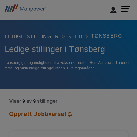
TØNSBERG
LEDIGE STILLINGER
STED
Ledige stillinger i Tønsberg
Tønsberg gir deg muligheten til å vokse i karrieren. Hos Manpower finner du
faste- og midlertidige stillinger innen ulike fagområder.
Viser
av
stillinger
9
9
Opprett Jobbvarsel