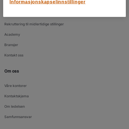
Informasjonskapselinnstillinger
Bemanning
Rekruttering til faste stillinger
Rekruttering til midlertidige stillinger
Academy
Bransjer
Kontakt oss
Om oss
Våre kontorer
Kontaktskjema
Om ledelsen
Samfunnsansvar