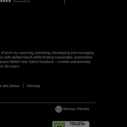
 of work by sourcing, assessing, developing and managing
m with skilled talent while finding meaningful, sustainable
erson Wells® and Talent Solutions – creates substantially
for 80 years.
e alle jobber
Sitemap
Norway
(Norsk)