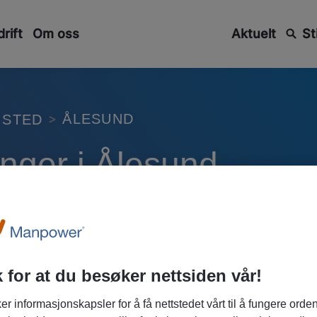
rift
Om oss
Aktuelt
St
ÅLESUND
STED
linger i Ålesund
igheter. Hos Manpower finner du faste stillinger og
d å finne riktig jobb.
 for at du besøker nettsiden vår!
er informasjonskapsler for å få nettstedet vårt til å fungere orden