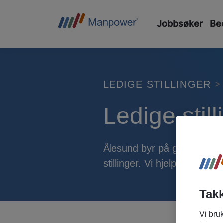
Jobbsøker
Bed
LEDIGE STILLINGER
Ledige stil
Ålesund byr på gode jobbmul
stillinger. Vi hjelper deg me
Takk
Vi bruk