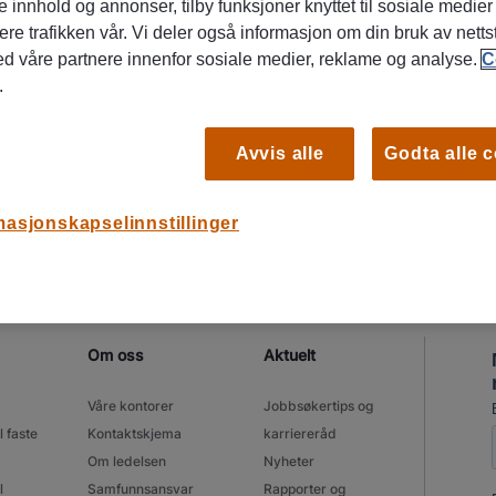
e innhold og annonser, tilby funksjoner knyttet til sosiale medier
Det er ingen stillinger som passer søket ditt.
ere trafikken vår. Vi deler også informasjon om din bruk av netts
ed våre partnere innenfor sosiale medier, reklame og analyse.
C
.
Vennligst tilpass søket og prøv igjen.
Avvis alle
Godta alle 
SE ALLE LEDIGE STILLINGER
masjonskapselinnstillinger
Om oss
Aktuelt
Våre kontorer
Jobbsøkertips og
l faste
Kontaktskjema
karriereråd
Om ledelsen
Nyheter
l
Samfunnsansvar
Rapporter og