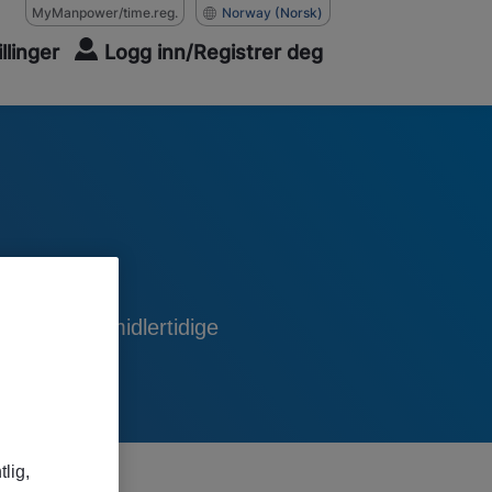
MyManpower/time.reg.
Norway
(Norsk)
illinger
Logg inn/Registrer deg
 fleksible midlertidige
tlig,