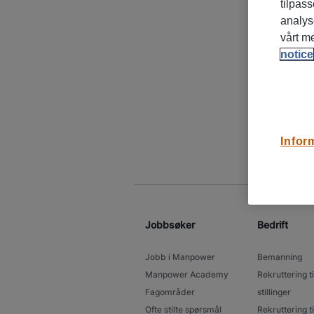
tilpass
analys
vårt m
notice
Infor
Jobbsøker
Bedrift
Jobb i Manpower
Bemanning
Manpower Academy
Rekruttering ti
Fagområder
stillinger
Ofte stilte spørsmål
Rekruttering ti