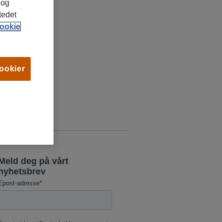
 og
tedet
ookie
cookier