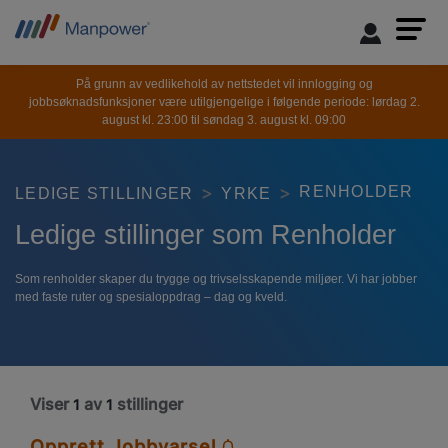
På grunn av vedlikehold av nettstedet vil innlogging og
jobbsøknadsfunksjoner være utilgjengelige i følgende periode: lørdag 2.
august kl. 23:00 til søndag 3. august kl. 09:00
RENHOLDER
LEDIGE STILLINGER
YRKE
Ledige stillinger som Renholder
Som renholder skaper du trygge og trivselsskapende miljøer. Vi har jobber
med faste ruter og spesialoppdrag – dag og kveld.
Viser
av
stillinger
1
1
Opprett Jobbvarsel