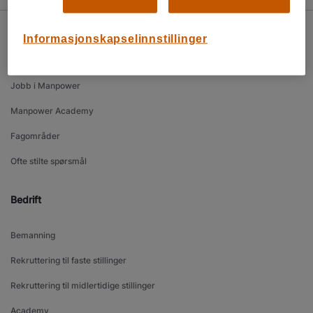
Informasjonskapselinnstillinger
Jobbsøker
Jobb i Manpower
Manpower Academy
Fagområder
Ofte stilte spørsmål
Bedrift
Bemanning
Rekruttering til faste stillinger
Rekruttering til midlertidige stillinger
Academy