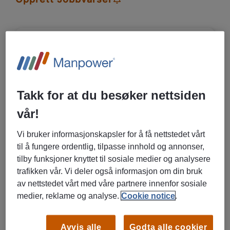
05/08/2026
NY
Manpower
Renholder
Takk for at du besøker nettsiden
Bergen, Vestland
vår!
Vikariat/ engasjement
Vi bruker informasjonskapsler for å få nettstedet vårt
Eiendom, Renovasjon og renhold,
til å fungere ordentlig, tilpasse innhold og annonser,
Annet
tilby funksjoner knyttet til sosiale medier og analysere
trafikken vår. Vi deler også informasjon om din bruk
av nettstedet vårt med våre partnere innenfor sosiale
LES MER OM STILLINGEN
medier, reklame og analyse.
Cookie notice
.
Avvis alle
Godta alle cookier