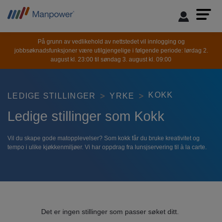
På grunn av vedlikehold av nettstedet vil innlogging og
jobbsøknadsfunksjoner være utilgjengelige i følgende periode: lørdag 2.
august kl. 23:00 til søndag 3. august kl. 09:00
KOKK
LEDIGE STILLINGER
YRKE
Ledige stillinger som Kokk
Vil du skape gode matopplevelser? Som kokk får du bruke kreativitet og
tempo i ulike kjøkkenmiljøer. Vi har oppdrag fra lunsjservering til à la carte.
Det er ingen stillinger som passer søket ditt.