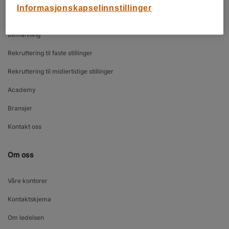
Informasjonskapselinnstillinger
Bedrift
Bemanning
Rekruttering til faste stillinger
Rekruttering til midlertidige stillinger
Academy
Bransjer
Kontakt oss
Om oss
Våre kontorer
Kontaktskjema
Om ledelsen