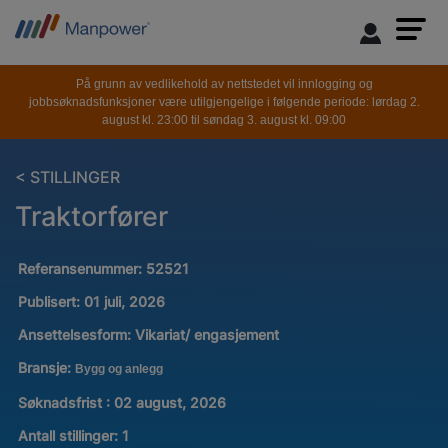
På grunn av vedlikehold av nettstedet vil innlogging og
jobbsøknadsfunksjoner være utilgjengelige i følgende periode: lørdag 2.
august kl. 23:00 til søndag 3. august kl. 09:00
< STILLINGER
Traktorfører
Referansenummer:
52521
Publisert:
01 juli, 2026
Ansettelsesform:
Vikariat/ engasjement
Bransje:
Bygg og anlegg
Søknadsfrist : 02 august, 2026
Antall stillinger
:
1