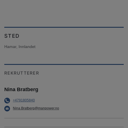
STED
Hamar, Innlandet
REKRUTTERER
Nina Bratberg
+4791805840
Nina.Bratberg@manpower.no