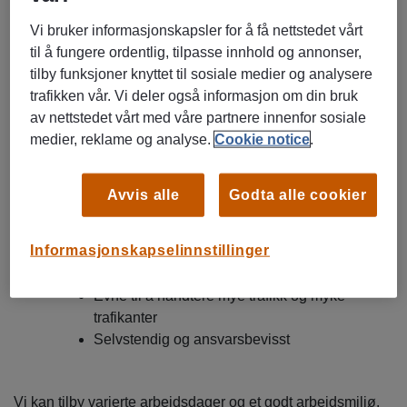
Alt arbeid foregår på trafikkert vei innenfor skiltede
Vi bruker informasjonskapsler for å få nettstedet vårt
områder.
til å fungere ordentlig, tilpasse innhold og annonser,
tilby funksjoner knyttet til sosiale medier og analysere
Kvalifikasjoner:
trafikken vår. Vi deler også informasjon om din bruk
Førerkort for traktor
av nettstedet vårt med våre partnere innenfor sosiale
Gode norskkunnskaper, både skriftlig og
medier, reklame og analyse.
Cookie notice
.
muntlig
Arbeidsvarsling 1 er ønskelig (kan eventuelt
ordnes)
Avvis alle
Godta alle cookier
Informasjonskapselinnstillinger
Personlige egenskaper:
Godt overblikk og ro i trafikk
Evne til å håndtere mye trafikk og myke
trafikanter
Selvstendig og ansvarsbevisst
Vi kan tilby varierte arbeidsdager og et godt arbeidsmiljø.