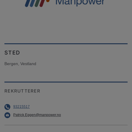
STED
Bergen, Vestland
REKRUTTERER
93215517
Patrick.Eggen@manpower.no