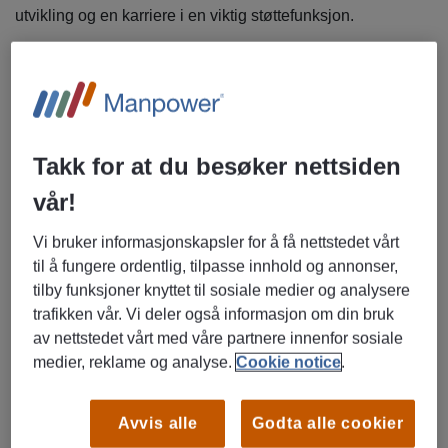
utvikling og en karriere i en viktig støttefunksjon.
Om rollen
Som Driftskonsulent vil du være et viktig bindeledd mellom
kunde, verksted og delelager. Du får ansvar for å sikre
effektive prosesser, god kundedialog og optimal utnyttelse
Takk for at du besøker nettsiden
av verkstedets kapasitet.
vår!
Dine sentrale oppgaver vil være:
Vi bruker informasjonskapsler for å få nettstedet vårt
til å fungere ordentlig, tilpasse innhold og annonser,
Klargjøring og oppfølging av arbeidsordre
tilby funksjoner knyttet til sosiale medier og analysere
Intern kundebehandling og koordinering
trafikken vår. Vi deler også informasjon om din bruk
Serviceinnkallinger og planlegging
av nettstedet vårt med våre partnere innenfor sosiale
Kvalitetssikring av intern og ekstern fakturering
medier, reklame og analyse.
Cookie notice
.
Bidra til effektiv drift av verksted og delelager
Avvis alle
Godta alle cookier
Kvalifikasjoner