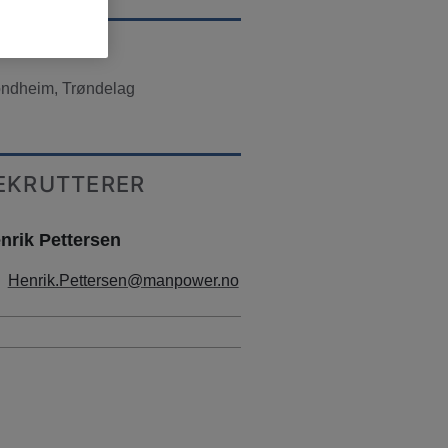
TED
ondheim, Trøndelag
EKRUTTERER
nrik Pettersen
Henrik.Pettersen@manpower.no