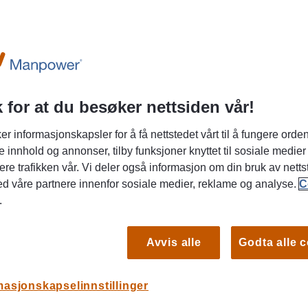
 for at du besøker nettsiden vår!
er informasjonskapsler for å få nettstedet vårt til å fungere orden
e innhold og annonser, tilby funksjoner knyttet til sosiale medier
rnehagelærer og ønsker en meningsfull
ere trafikken vår. Vi deler også informasjon om din bruk av netts
ed våre partnere innenfor sosiale medier, reklame og analyse.
C
.
er med både kommunale og private barnehager
, og vi har stadig behov for dyktige
Avvis alle
Godta alle 
an bidra til en trygg, leken og utviklende
masjonskapselinnstillinger
ere til oppstart fra høsten av – både til kortere