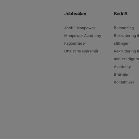
Jobbsøker
Bedrift
Jobb i Manpower
Bemanning
Manpower Academy
Rekruttering ti
Fagområder
stillinger
Ofte stilte spørsmål
Rekruttering ti
midlertidige st
Academy
Bransjer
Kontakt oss