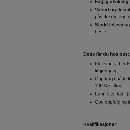
Faglig utvikling:
Variert og fleksi
påvirke din egen
Sterkt fellesska
beste
Dette får du hos oss
:
Fleksibel arbeids
tilgjengelig
Oppdrag i både k
100 % stilling
Lønn etter tarif
God oppfølging f
Kvalifikasjoner: