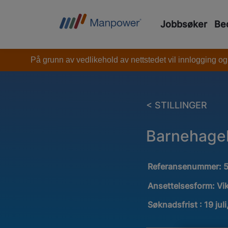
Jobbsøker
Bed
På grunn av vedlikehold av nettstedet vil innlogging og
< STILLINGER
Barnehage
Referansenummer:
Ansettelsesform:
Vi
Søknadsfrist : 19 jul