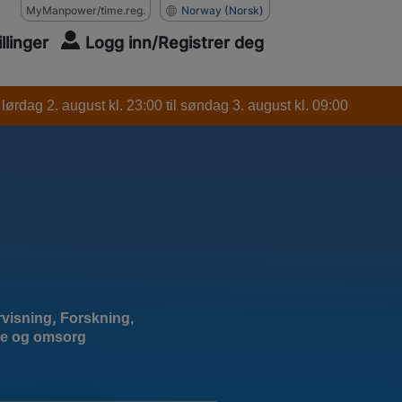
MyManpower/time.reg.
Norway
(Norsk)
illinger
Logg inn/Registrer deg
ørdag 2. august kl. 23:00 til søndag 3. august kl. 09:00
,
rvisning
Forskning,
se og omsorg