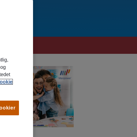
tlig,
 og
tedet
ookie
cookier