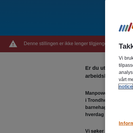
Denne stillingen er ikke lenger tilgjengelig
Takk
Vi bruk
tilpass
Er du utdannet ba
analys
arbeidshverdag?
vårt m
notice
Manpower samarbeid
i Trondheim og omegn
barnehagelærere som k
hverdag for barna.
Infor
Vi søker barnehagelær