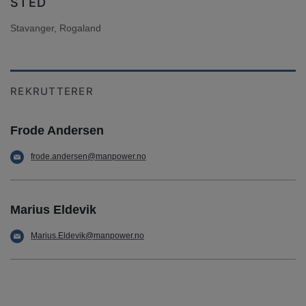
STED
Stavanger, Rogaland
REKRUTTERER
Frode Andersen
frode.andersen@manpower.no
Marius Eldevik
Marius.Eldevik@manpower.no