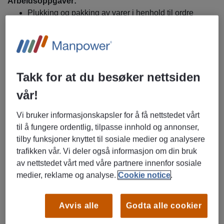
Arbeidsoppgaver:
Plukking og pakking av varer i henhold til ordre
Truckkjøring
Sørge for riktig og effektiv vareflyt på lageret
Bidra til generelt vedlikehold og orden på lageret
Samarbeid med kollegaer for å oppnå felles mål
Takk for at du besøker nettsiden
Delta i lagerets interne prosesser for å sikre høy
vår!
effektivitet
Vi bruker informasjonskapsler for å få nettstedet vårt
Kvalifikasjoner:
til å fungere ordentlig, tilpasse innhold og annonser,
Erfaring fra lagerarbeid, gjerne innen dagligvare, er
tilby funksjoner knyttet til sosiale medier og analysere
en fordel
trafikken vår. Vi deler også informasjon om din bruk
Gode norskkunnskaper (de bruker stemmestyrt plukk-
av nettstedet vårt med våre partnere innenfor sosiale
Voice)
medier, reklame og analyse.
Cookie notice
.
Evne til å jobbe selvstendig og i team
God fysisk form, da stillingen innebærer løft og fysisk
arbeid
Avvis alle
Godta alle cookier
Truckførerbevis T1 - T4