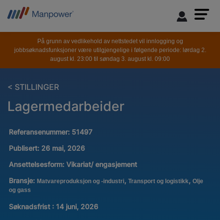
På grunn av vedlikehold av nettstedet vil innlogging og
jobbsøknadsfunksjoner være utilgjengelige i følgende periode: lørdag 2.
august kl. 23:00 til søndag 3. august kl. 09:00
< STILLINGER
Lagermedarbeider
Referansenummer:
51497
Publisert:
26 mai, 2026
Ansettelsesform:
Vikariat/ engasjement
Bransje:
,
,
Matvareproduksjon og -industri
Transport og logistikk
Olje
og gass
Søknadsfrist : 14 juni, 2026