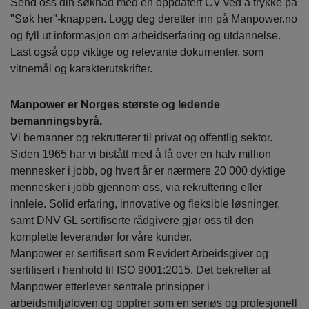
Send oss din søknad med en oppdatert CV ved å trykke på
"Søk her"-knappen. Logg deg deretter inn på Manpower.no
og fyll ut informasjon om arbeidserfaring og utdannelse.
Last også opp viktige og relevante dokumenter, som
vitnemål og karakterutskrifter.
Manpower er Norges største og ledende
bemanningsbyrå.
Vi bemanner og rekrutterer til privat og offentlig sektor.
Siden 1965 har vi bistått med å få over en halv million
mennesker i jobb, og hvert år er nærmere 20 000 dyktige
mennesker i jobb gjennom oss, via rekruttering eller
innleie. Solid erfaring, innovative og fleksible løsninger,
samt DNV GL sertifiserte rådgivere gjør oss til den
komplette leverandør for våre kunder.
Manpower er sertifisert som Revidert Arbeidsgiver og
sertifisert i henhold til ISO 9001:2015. Det bekrefter at
Manpower etterlever sentrale prinsipper i
arbeidsmiljøloven og opptrer som en seriøs og profesjonell