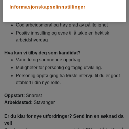
Informasjonskapselinnstillinger
Personlige egenskaper:
Effektiv og strukturert
God arbeidsmoral og høy grad av pålitelighet
Positiv innstilling og evne til å takle en hektisk
arbeidshverdag
Hva kan vi tilby deg som kandidat?
Varierte og spennende oppdrag.
Muligheter for personlig og faglig utvikling.
Personlig oppfølging fra første intervju til du er godt
etablert i din nye rolle.
Oppstart:
Snarest
Arbeidssted:
Stavanger
Er du klar for nye utfordringer? Send inn en søknad da
vel!