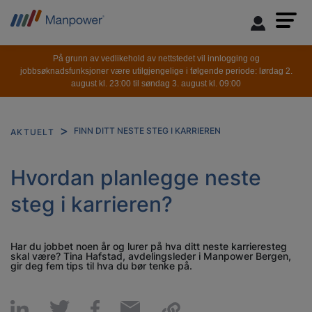
På grunn av vedlikehold av nettstedet vil innlogging og
jobbsøknadsfunksjoner være utilgjengelige i følgende periode: lørdag 2.
august kl. 23:00 til søndag 3. august kl. 09:00
FINN DITT NESTE STEG I KARRIEREN
AKTUELT
Hvordan planlegge neste
steg i karrieren?
Har du jobbet noen år og lurer på hva ditt neste karrieresteg
skal være? Tina Hafstad, avdelingsleder i Manpower Bergen,
gir deg fem tips til hva du bør tenke på.