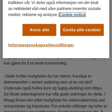
du kan utvikle deg og hvordan du kan gjøre en bedre jobb.
trafikken vår. Vi deler også informasjon om din bruk
Har du en drømmejobb eller stilling du ønsker på sikt, er
av nettstedet vårt med våre partnere innenfor sosiale
det viktig at du gir uttrykk for dette og samtidig lager en plan
medier, reklame og analyse.
Cookie notice
.
for hvordan jobben kan bli din, sier hun.
Avvis alle
Godta alle cookier
Hvilke muligheter finnes der du er i dag?
Ifølge Hafstad er det overraskende mange som ikke er klar
Informasjonskapselinnstillinger
over hvilke roller og utviklingsmuligheter som finnes på sin
nåværende arbeidsplass. Selv mener hun at initiativ og
engasjement for videreutvikling kanskje er det viktigste du
kan gjøre for å ta neste karrieresteg.
-Sjekk hvilke muligheter du har internt. Kanskje er
drømmerollen i annen avdeling uten at du vet det?
Undersøk også hvilke kurs og faglig utvikling som tilbys.
De fleste arbeidsgivere har ofte gode ordninger for dette. I
tillegg finnes det alltid muligheter for videreutdanning ved
universiteter og høyskoler. For enkelte stillinger og roller er