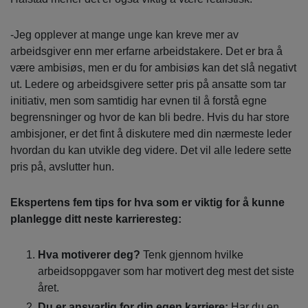
-Jeg opplever at mange unge kan kreve mer av
arbeidsgiver enn mer erfarne arbeidstakere. Det er bra å
være ambisiøs, men er du for ambisiøs kan det slå negativt
ut. Ledere og arbeidsgivere setter pris på ansatte som tar
initiativ, men som samtidig har evnen til å forstå egne
begrensninger og hvor de kan bli bedre. Hvis du har store
ambisjoner, er det fint å diskutere med din nærmeste leder
hvordan du kan utvikle deg videre. Det vil alle ledere sette
pris på, avslutter hun.
Ekspertens fem tips for hva som er viktig for å kunne
planlegge ditt neste karrieresteg:
Hva motiverer deg?
Tenk gjennom hvilke
arbeidsoppgaver som har motivert deg mest det siste
året.
Du er ansvarlig for din egen karriere:
Har du en