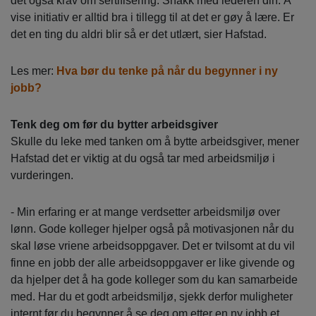
det også krav om sertifisering. Snakk med lederen din. Å
vise initiativ er alltid bra i tillegg til at det er gøy å lære. Er
det en ting du aldri blir så er det utlært, sier Hafstad.
Les mer:
Hva bør du tenke på når du begynner i ny
jobb?
Tenk deg om før du bytter arbeidsgiver
Skulle du leke med tanken om å bytte arbeidsgiver, mener
Hafstad det er viktig at du også tar med arbeidsmiljø i
vurderingen.
- Min erfaring er at mange verdsetter arbeidsmiljø over
lønn. Gode kolleger hjelper også på motivasjonen når du
skal løse vriene arbeidsoppgaver. Det er tvilsomt at du vil
finne en jobb der alle arbeidsoppgaver er like givende og
da hjelper det å ha gode kolleger som du kan samarbeide
med. Har du et godt arbeidsmiljø, sjekk derfor muligheter
internt før du begynner å se deg om etter en ny jobb et