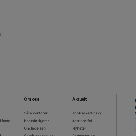
Om oss
Aktuelt
Våre kontorer
Jobbsøkertips og
l faste
Kontaktskjema
karriereråd
Om ledelsen
Nyheter
l
Samfunnsansvar
Rapporter og