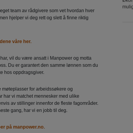
Økon
muli
t eget team av rådgivere som vet hvordan hver
n hjelper vi deg rett og slett å finne riktig
rådene våre
her.
har, vil du være ansatt i Manpower og motta
a oss. Du er garantert den samme lønnen som du
kte hos oppdragsgiver.
 møteplasser for arbeidssøkere og
år har vi matchet mennesker med ulike
vis av stillinger innenfor de fleste fagområder.
este gang, har vi en jobb til deg.
bber på manpower.no.