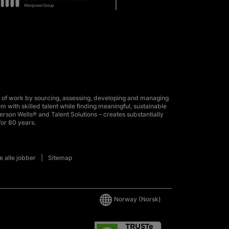
 of work by sourcing, assessing, developing and managing
m with skilled talent while finding meaningful, sustainable
erson Wells® and Talent Solutions – creates substantially
for 80 years.
e alle jobber
Sitemap
Norway
(Norsk)