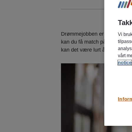
Takk
Drømmejobben er litt som å fin
Vi bruk
kan du få match på første for
tilpass
analys
kan det være lurt å først unde
vårt m
notice
Infor