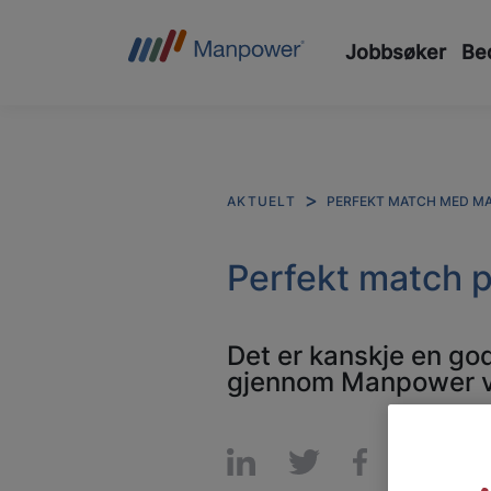
Jobbsøker
Bed
PERFEKT MATCH MED M
AKTUELT
Perfekt match p
Det er kanskje en go
gjennom Manpower væ