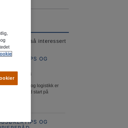
tlig,
 og
 kanskje også interessert
tedet
ookie
BBSØKERTIPS OG
RRIERERÅD
eptember, 2023
cookier
bb innen lager og logistikk er
betalt og en god start på
dslivet!
BBSØKERTIPS OG
RRIERERÅD