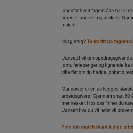
Innenfor hvert fagområde har vi e
bransje fungerer og utvikles. Samme
match!
Nysgjerrig?
Ta en titt på fagom
Uansett hvilken oppdragsgiver du 
lønn, feriepenger og lignende fr
ville fått om du hadde jobbet dire
Manpower er en av Norges største
arbeidsgivere. Gjennom snart 60 
mennesker. Hos oss finner du tusen
Uansett hva du vil helst vil prøve n
Finn din match blant ledige jo