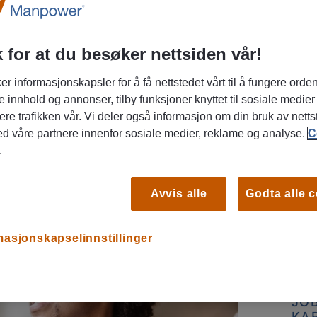
 for at du besøker nettsiden vår!
ne den store kjærligheten. Er du heldig,
er informasjonskapsler for å få nettstedet vårt til å fungere orden
søk. Men for å få den perfekte matchen,
e innhold og annonser, tilby funksjoner knyttet til sosiale medier
Du er
i
ere trafikken vår. Vi deler også informasjon om din bruk av netts
rsøke hvilke muligheter du har.
ed våre partnere innenfor sosiale medier, reklame og analyse.
C
JO
.
KA
13 s
Avvis alle
Godta alle 
En jo
godt 
masjonskapselinnstillinger
arbei
JO
KA