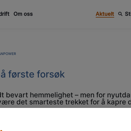
rift
Om oss
Aktuelt
St
ANPOWER
å første forsøk
dt bevart hemmelighet – men for nyutda
re det smarteste trekket for å kapre