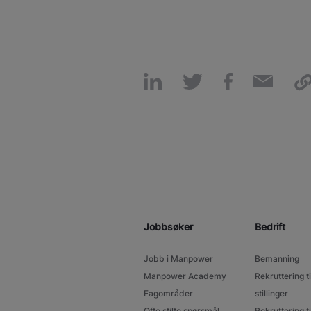
Jobbsøker
Bedrift
Jobb i Manpower
Bemanning
Manpower Academy
Rekruttering ti
Fagområder
stillinger
Ofte stilte spørsmål
Rekruttering ti