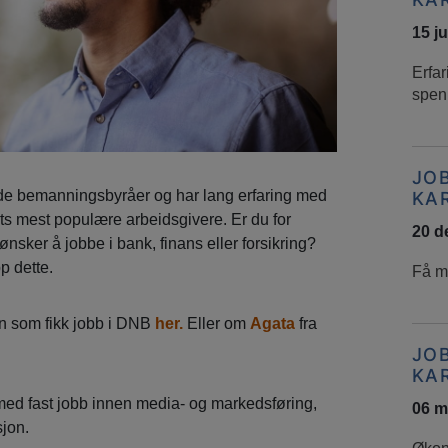
15 j
Erfar
spen
JO
e bemanningsbyråer og har lang erfaring med
KA
 mest populære arbeidsgivere. Er du for
20 d
ker å jobbe i bank, finans eller forsikring?
p dette.
Få m
n som fikk jobb i DNB
her.
Eller om
Agata
fra
JO
KA
med fast jobb innen media- og markedsføring,
06 m
jon.