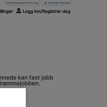
MyManpower/time.reg.
Norway
(Norsk)
illinger
Logg inn/Registrer deg
nnede kan fast jobb
 drømmejobben.