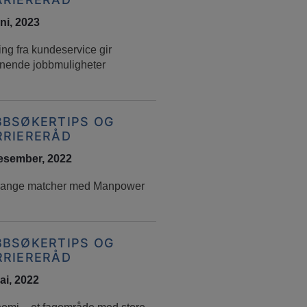
uni, 2023
ing fra kundeservice gir
nende jobbmuligheter
BBSØKERTIPS OG
RRIERERÅD
esember, 2022
ange matcher med Manpower
BBSØKERTIPS OG
RRIERERÅD
ai, 2022