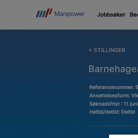
Jobbsøker
Bed
< STILLINGER
Barnehagea
Referansenummer:
Ansettelsesform:
Vi
Søknadsfrist : 11 jun
Heltid/deltid:
Deltid