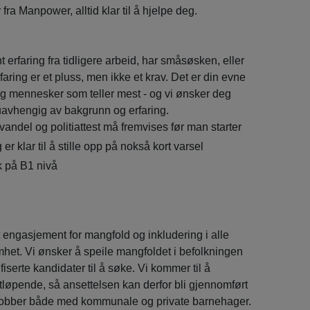
fra Manpower, alltid klar til å hjelpe deg.
 erfaring fra tidligere arbeid, har småsøsken, eller
ring er et pluss, men ikke et krav. Det er din evne
g mennesker som teller mest - og vi ønsker deg
uavhengig av bakgrunn og erfaring.
 vandel og politiattest må fremvises før man starter
 er klar til å stille opp på nokså kort varsel
 på B1 nivå
 engasjement for mangfold og inkludering i alle
mhet. Vi ønsker å speile mangfoldet i befolkningen
fiserte kandidater til å søke. Vi kommer til å
løpende, så ansettelsen kan derfor bli gjennomført
i jobber både med kommunale og private barnehager.