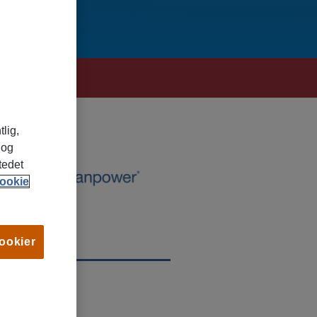
tlig,
 og
tedet
ookie
cookier
TED
omsø, Troms