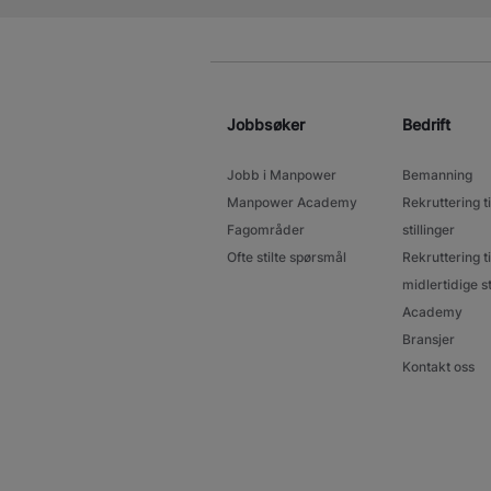
Jobbsøker
Bedrift
Jobb i Manpower
Bemanning
Manpower Academy
Rekruttering ti
Fagområder
stillinger
Ofte stilte spørsmål
Rekruttering ti
midlertidige st
Academy
Bransjer
Kontakt oss