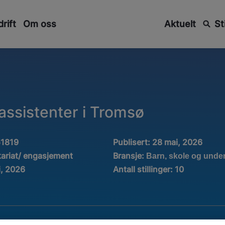
rift
Om oss
Aktuelt
St
ssistenter i Tromsø
51819
Publisert:
28 mai, 2026
Bransje:
kariat/ engasjement
Barn, skole og unde
i, 2026
Antall stillinger
:
10