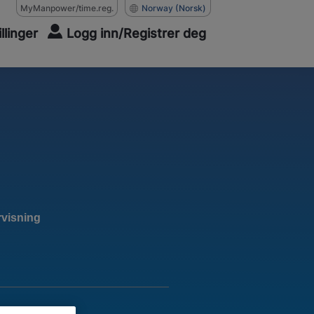
MyManpower/time.reg.
Norway
(Norsk)
illinger
Logg inn/Registrer deg
rvisning