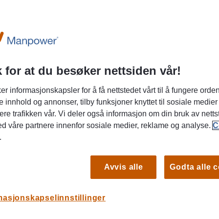
 for at du besøker nettsiden vår!
er informasjonskapsler for å få nettstedet vårt til å fungere orden
sfull jobb der ingen dager er like? Vi
e innhold og annonser, tilby funksjoner knyttet til sosiale medier
sistenter i Tromsø!
ere trafikken vår. Vi deler også informasjon om din bruk av netts
ed våre partnere innenfor sosiale medier, reklame og analyse.
C
og omsorgsfulle personer som ønsker å bidra til
.
verdag for barn i barnehager i Tromsø. Det å
 en oppgave fylt med utallige små øyeblikk, som
Avvis alle
Godta alle 
e en stor forskjell.
S
alle aldre!
masjonskapselinnstillinger
 utkikk etter deltidsjobb, har et friår, eller kanskje
Tr
 har lyst til å fylle dagene med litt meningsfylt