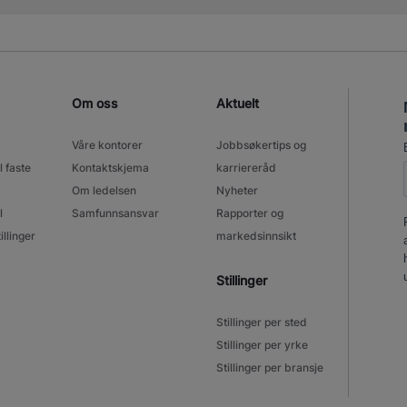
Om oss
Aktuelt
Våre kontorer
Jobbsøkertips og
l faste
Kontaktskjema
karriereråd
Om ledelsen
Nyheter
l
Samfunnsansvar
Rapporter og
illinger
markedsinnsikt
Stillinger
Stillinger per sted
Stillinger per yrke
Stillinger per bransje