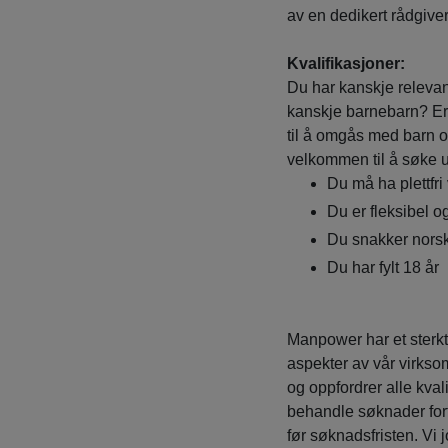
av en dedikert rådgiver 
Kvalifikasjoner:
Du har kanskje relevant
kanskje barnebarn? Erfa
til å omgås med barn o
velkommen til å søke 
Du må ha plettfri
Du er fleksibel og
Du snakker norsk
Du har fylt 18 år
Manpower har et sterkt
aspekter av vår virkso
og oppfordrer alle kvali
behandle søknader fort
før søknadsfristen. V