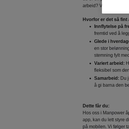
arbeid? Vi ønsker å hør
Hvorfor er det så fin
Innflytelse på f
fremtid ved å leg
Glede i hverdag
en stor belønning
stemning fylt me
Variert arbeid:
He
fleksibel som de
Samarbeid:
Du j
å gi barna den 
Dette får du:
Hos oss i Manpower åpn
app, kan du lett styre 
på mobilen. Vi følger ta