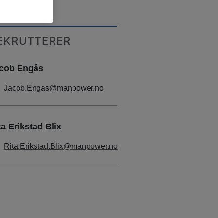
EKRUTTERER
cob Engås
Jacob.Engas@manpower.no
ta Erikstad Blix
Rita.Erikstad.Blix@manpower.no