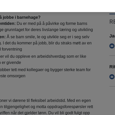
e fra deg uansett livssituasjon!
t å jobbe i barnehage?
R
remtiden:
Du er med på å påvirke og forme barns
ge grunnlaget for deres livslange læring og utvikling
Ja
en:
Å se barn smile, le og utvikle seg er i seg selv
. I det du kommer på jobb, blir du straks møtt av en
d forventning
r vil du oppleve en arbeidshverdag som er like
n er givende
Ri
obber tett med kollegaer og bygger sterke team for
beste omsorgen
er vi dørene til fleksibel arbeidstid. Med en egen
din tilgjengelighet og motta oppdragsforespørsler rett
riffen når det gjelder lønn. Du vil bli godt fulgt opp