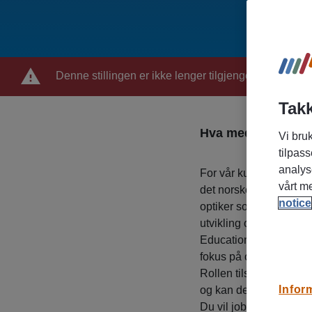
Denne stillingen er ikke lenger tilgjengelig
Takk
Hva med å bruke o
Vi bruk
tilpass
analys
For vår kunde Johnson
vårt m
det norske teamet. Det
notice
optiker som ønsker å k
utvikling og kompetans
Education & Developmen
fokus på opplæring og f
Rollen tilsvarer omtren
Infor
og kan derfor kombiner
Du vil jobbe selvstendi