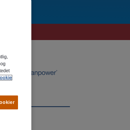
tlig,
 og
tedet
ookie
cookier
TED
o, Oslo