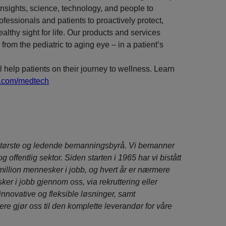
nsights, science, technology, and people to
fessionals and patients to proactively protect,
lthy sight for life. Our products and services
rom the pediatric to aging eye – in a patient’s
l help patients on their journey to wellness. Learn
nj.com/medtech
tørste og ledende bemanningsbyrå. Vi bemanner
 og offentlig sektor. Siden starten i 1965 har vi bistått
million mennesker i jobb, og hvert år er nærmere
er i jobb gjennom oss, via rekruttering eller
 innovative og fleksible løsninger, samt
ere gjør oss til den komplette leverandør for våre