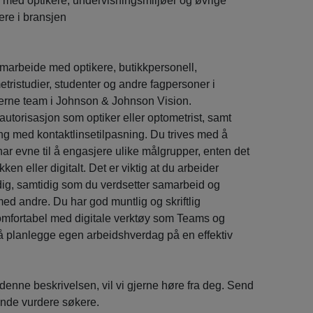
 med optikere, undervisningsmiljøer og øvrige
re i bransjen
samarbeide med optikere, butikkpersonell,
tristudier, studenter og andre fagpersoner i
 interne team i Johnson & Johnson Vision.
 autorisasjon som optiker eller optometrist, samt
ing med kontaktlinsetilpasning. Du trives med å
ar evne til å engasjere ulike målgrupper, enten det
kken eller digitalt. Det er viktig at du arbeider
ndig, samtidig som du verdsetter samarbeid og
d andre. Du har god muntlig og skriftlig
komfortabel med digitale verktøy som Teams og
å planlegge egen arbeidshverdag på en effektiv
denne beskrivelsen, vil vi gjerne høre fra deg. Send
pende vurdere søkere.