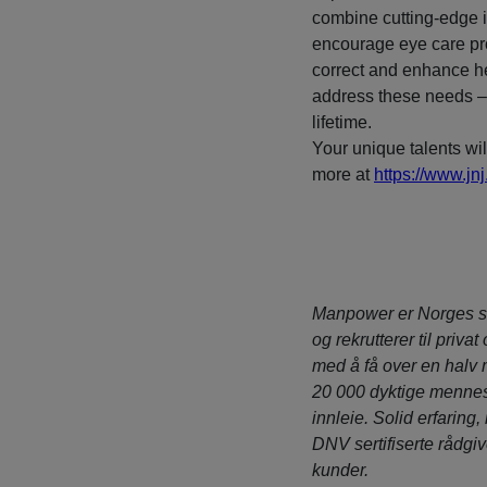
combine cutting-edge i
encourage eye care pro
correct and enhance hea
address these needs – f
lifetime.
Your unique talents wil
more at
https://www.j
Manpower er Norges s
og rekrutterer til privat
med å få over en halv 
20 000 dyktige mennesk
innleie. Solid erfaring,
DNV sertifiserte rådgiv
kunder.