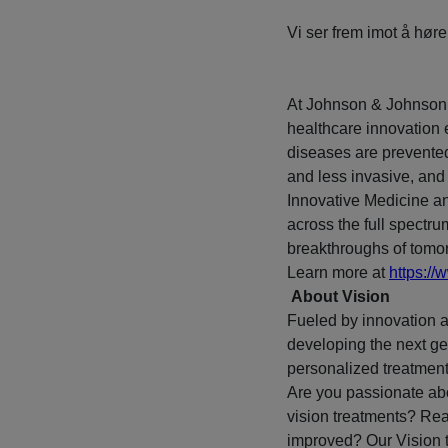
Vi ser frem imot å høre
At Johnson & Johnson, 
healthcare innovation
diseases are prevented
and less invasive, and
Innovative Medicine a
across the full spectru
breakthroughs of tomor
Learn more at
https://
About Vision
Fueled by innovation at
developing the next ge
personalized treatment
Are you passionate abo
vision treatments? Rea
improved? Our Vision 