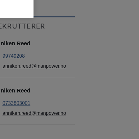
EKRUTTERER
niken Reed
99749208
anniken.reed@manpower.no
niken Reed
0733803001
anniken.reed@manpower.no