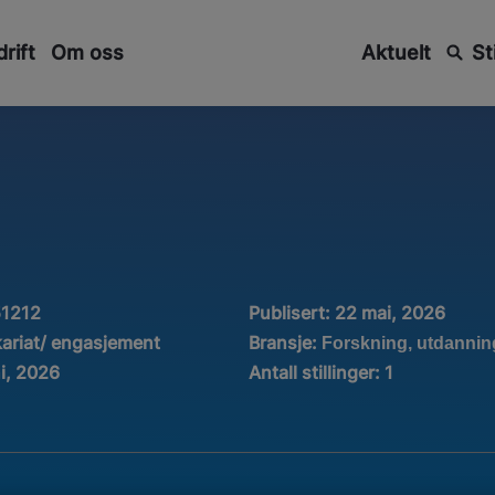
rift
Om oss
Aktuelt
St
51212
Publisert:
22 mai, 2026
Bransje:
kariat/ engasjement
Forskning, utdannin
ni, 2026
Antall stillinger
:
1