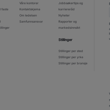
Våre kontorer
Jobbsøkertips og
l faste
Kontaktskjema
karriereråd
Om ledelsen
Nyheter
l
Samfunnsansvar
Rapporter og
illinger
markedsinnsikt
Stillinger
Stillinger per sted
Stillinger per yrke
Stillinger per bransje