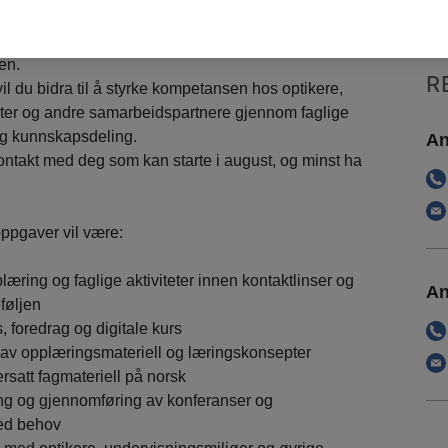
. Hovedfokuset vil være det norske markedet, men
 samarbeid på tvers av landegrensene og noe
en.
R
 du bidra til å styrke kompetansen hos optikere,
nter og andre samarbeidspartnere gjennom faglige
 og kunnskapsdeling.
An
ntakt med deg som kan starte i august, og minst ha
oppgaver vil være:
ring og faglige aktiviteter innen kontaktlinser og
An
øljen
 foredrag og digitale kurs
ng av opplæringsmateriell og læringskonsepter
ersatt fagmateriell på norsk
ing og gjennomføring av konferanser og
ed behov