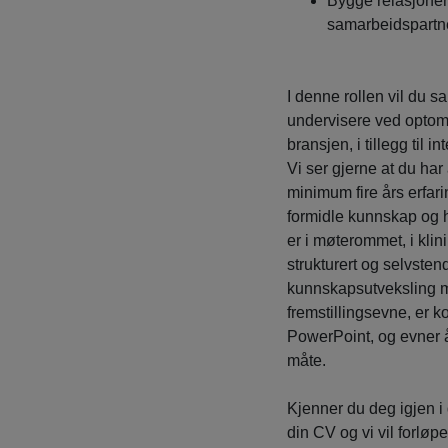
Bygge relasjoner
samarbeidspartne
I denne rollen vil du 
undervisere ved optome
bransjen, i tillegg til
Vi ser gjerne at du har
minimum fire års erfar
formidle kunnskap og h
er i møterommet, i klini
strukturert og selvste
kunnskapsutveksling me
fremstillingsevne, er 
PowerPoint, og evner 
måte.
Kjenner du deg igjen i 
din CV og vi vil forlø