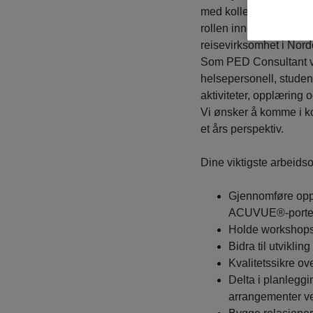
med kolleger i Norden
rollen innebærer også
reisevirksomhet i Nord
Som PED Consultant vil
helsepersonell, stude
aktiviteter, opplæring
Vi ønsker å komme i ko
et års perspektiv.
Dine viktigste arbeids
Gjennomføre opplæ
ACUVUE®-portef
Holde workshops,
Bidra til utvikli
Kvalitetssikre ov
Delta i planlegg
arrangementer v