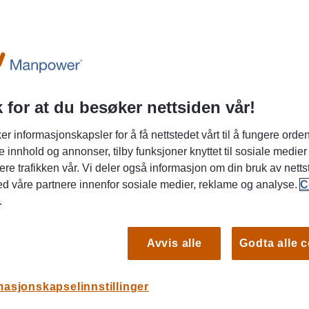
 for at du besøker nettsiden vår!
ptiker kunnskapen på en litt annen måte?
er informasjonskapsler for å få nettstedet vårt til å fungere orden
e innhold og annonser, tilby funksjoner knyttet til sosiale medier
ere trafikken vår. Vi deler også informasjon om din bruk av netts
 & Johnson Vision søker vi en PED Consultant til
ed våre partnere innenfor sosiale medier, reklame og analyse.
C
te er en spennende mulighet for en autorisert
.
ombinere klinisk arbeid med undervisning, faglig
edeling. I rollen som PED Consultant (Professional
t) blir du en del av et nordisk klinisk team med
Avvis alle
Godta alle 
aglig utvikling innen kontaktlinser og synshelse.
t 20 % stilling per måned, eller rundt én dag i uken,
S
masjonskapselinnstillinger
es med videre klinisk arbeid.
Osl
g i det daglige, samtidig som du samarbeider tett