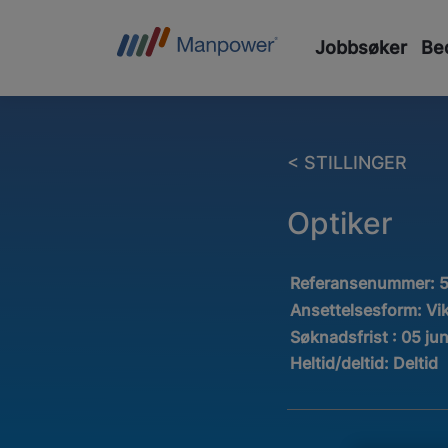
Jobbsøker
Bed
< STILLINGER
Optiker
Referansenummer:
Ansettelsesform:
Vi
Søknadsfrist : 05 ju
Heltid/deltid:
Deltid