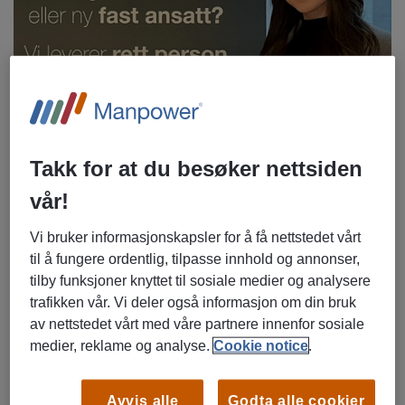
Takk for at du besøker nettsiden
Hva inspirerte deg til å velge denne yrkesretningen?
vår!
Jeg trives godt med å jobbe med mennesker, og har alltid
hatt en interesse for kompetanseutvikling, ledelse og
Vi bruker informasjonskapsler for å få nettstedet vårt
hvordan organisasjoner kan utvikle seg. Med tiden har min
til å fungere ordentlig, tilpasse innhold og annonser,
interesse for teknologi vokst, og jeg har ønsket å jobbe
tilby funksjoner knyttet til sosiale medier og analysere
med HR og teknologi. Det å kunne jobbe med å digitalisere
trafikken vår. Vi deler også informasjon om din bruk
og forbedre HR-prosesser gir meg en følelse av å bidra til
av nettstedet vårt med våre partnere innenfor sosiale
en mer dynamisk og fremtidsrettet arbeidsplass. HR-tech
medier, reklame og analyse.
Cookie notice
.
inspirerer meg til å skape løsninger som ikke bare gjør
arbeid enklere, men også gir mer mening til de ansatte. Det
Avvis alle
Godta alle cookier
motiverer meg veldig.