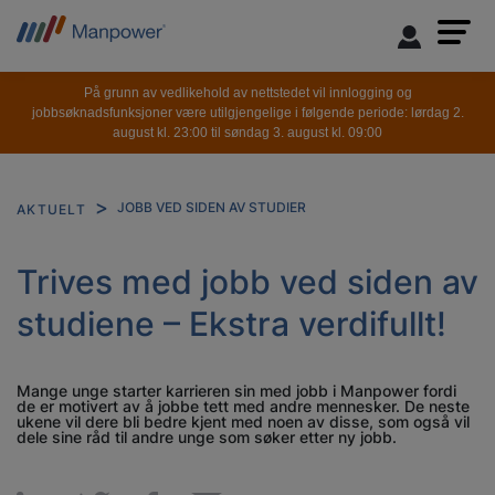
På grunn av vedlikehold av nettstedet vil innlogging og
jobbsøknadsfunksjoner være utilgjengelige i følgende periode: lørdag 2.
august kl. 23:00 til søndag 3. august kl. 09:00
JOBB VED SIDEN AV STUDIER
AKTUELT
Trives med jobb ved siden av
studiene – Ekstra verdifullt!
Mange unge starter karrieren sin med jobb i Manpower fordi
de er motivert av å jobbe tett med andre mennesker. De neste
ukene vil dere bli bedre kjent med noen av disse, som også vil
dele sine råd til andre unge som søker etter ny jobb.