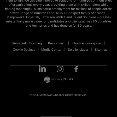
them to win. We develop innovative solutions for hundreds of thousands
of organizations every year, providing them with skilled talent while
finding meaningful, sustainable employment for millions of people across
a wide range of industries and skills. Our expert family of brands –
Manpower®, Experis®, Jefferson Wells® and Talent Solutions – creates
substantially more value for candidates and clients across 80 countries
and territories and has done so for 80 years.
Universell utforming
Personvern
Informasjonskapsler
Media Center
Se alle jobber
Sitemap
Cookie Settings
Norway
(Norsk)
© 2026 ManpowerGroup All Rights Reserved.