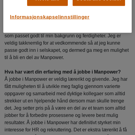
Hvordan kom du til Manpower?
Informasjonskapselinnstillinger
Jeg var så heldig at jeg kjente noen som jobbet i
Manpower, og som anbefalte meg å søke på en stilling
som passet godt til min bakgrunn og ferdigheter. Jeg er
veldig takknemlig for at vedkommende så at jeg kunne
passe godt inn i selskapet, og dermed ga meg en mulighet
til å bli en del av Manpower.
Hva har vært din erfaring med å jobbe i Manpower?
Å jobbe i Manpower er veldig lærerikt og givende. Jeg har
fått muligheten til å utvikle meg faglig gjennom varierte
oppgaver og samarbeid med dyktige kollegaer som alltid
strekker ut en hjelpende hånd dersom man skulle trenge
det. Jeg setter pris på å være en del av et team som alltid
jobber for å forbedre prosessene og levere best mulig
resultater. Å jobbe i Manpower har definitivt styrket min
interesse for HR og rekruttering. Det er ekstra lærerikt å få