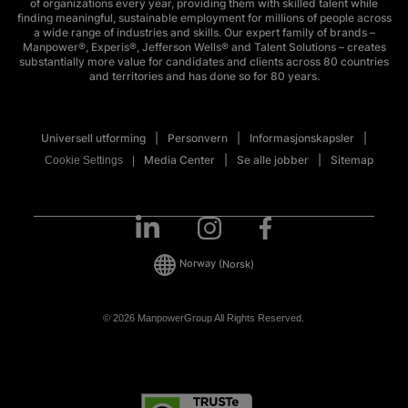
of organizations every year, providing them with skilled talent while
finding meaningful, sustainable employment for millions of people across
a wide range of industries and skills. Our expert family of brands –
Manpower®, Experis®, Jefferson Wells® and Talent Solutions – creates
substantially more value for candidates and clients across 80 countries
and territories and has done so for 80 years.
Universell utforming
Personvern
Informasjonskapsler
Media Center
Se alle jobber
Sitemap
Cookie Settings
Norway
(Norsk)
© 2026 ManpowerGroup All Rights Reserved.