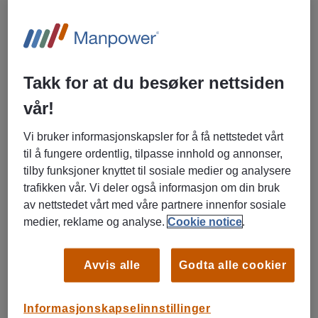
Takk for at du besøker nettsiden
vår!
Hva inspirerte deg til å velge
yrkesretningen/utdannelse?
Vi bruker informasjonskapsler for å få nettstedet vårt
Jeg studerer HR og personalledelse. Denne
til å fungere ordentlig, tilpasse innhold og annonser,
yrkesretningen gir muligheten til nettopp å jobbe tett med
tilby funksjoner knyttet til sosiale medier og analysere
mennesker, noe som var viktig for meg. I HR er vi en
trafikken vår. Vi deler også informasjon om din bruk
støttefunksjon både for ledere og ansatte. For meg handler
av nettstedet vårt med våre partnere innenfor sosiale
HR om å bidra til at medarbeiderne kan jobbe godt, at de
medier, reklame og analyse.
Cookie notice
.
trives og har god helse.
Avvis alle
Godta alle cookier
Hvordan kom du til Manpower?
Da jeg skulle ut i praksis våren 2024, anbefalte en av
lærerne mine å søke jobb hos Manpower. Jeg ble invitert til
Informasjonskapselinnstillinger
et Teams-møte av Manpower, og vi hadde en hyggelig