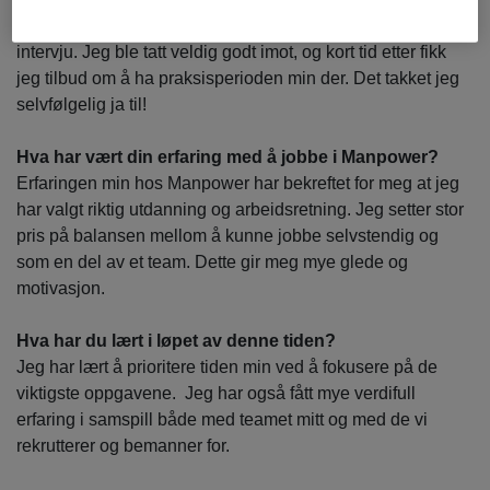
samtale. Den førte til at jeg fikk anledning til å komme på
intervju. Jeg ble tatt veldig godt imot, og kort tid etter fikk
jeg tilbud om å ha praksisperioden min der. Det takket jeg
selvfølgelig ja til!
Hva har vært din erfaring med å jobbe i Manpower?
Erfaringen min hos Manpower har bekreftet for meg at jeg
har valgt riktig utdanning og arbeidsretning. Jeg setter stor
pris på balansen mellom å kunne jobbe selvstendig og
som en del av et team. Dette gir meg mye glede og
motivasjon.
Hva har du lært i løpet av denne tiden?
Jeg har lært å prioritere tiden min ved å fokusere på de
viktigste oppgavene. Jeg har også fått mye verdifull
erfaring i samspill både med teamet mitt og med de vi
rekrutterer og bemanner for.