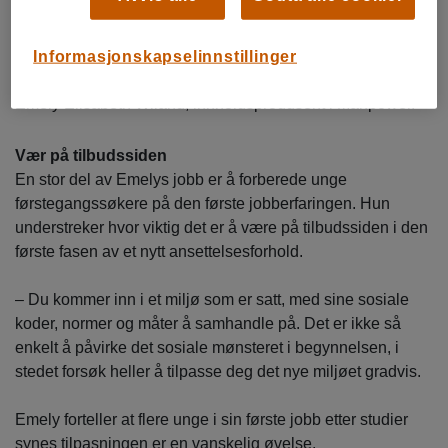
Informasjonskapselinnstillinger
Emely Elisabeth Wiland, innholdsprodusent i Manpower.
Vær på tilbudssiden
En stor del av Emelys jobb er å forberede unge
førstegangssøkere på den første jobberfaringen. Hun
understreker hvor viktig det er å være på tilbudssiden i den
første fasen av et nytt ansettelsesforhold.
– Du kommer inn i et miljø som er satt, med sine sosiale
koder, normer og måter å samhandle på. Det er ikke så
enkelt å påvirke det sosiale mønsteret i begynnelsen, i
stedet forsøk heller å tilpasse deg det nye miljøet gradvis.
Emely forteller at flere unge i sin første jobb etter studier
synes tilpasningen er en vanskelig øvelse.