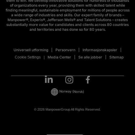
them to win. We develop innovative solutions for hundreds of thousands
of organizations every year, providing them with skilled talent while
finding meaningful, sustainable employment for millions of people across
a wide range of industries and skills. Our expert family of brands –
Manpower®, Experis®, Jefferson Wells® and Talent Solutions – creates
substantially more value for candidates and clients across 80 countries
and territories and has done so for 80 years.
Universell utforming
Personvern
Informasjonskapsler
Media Center
Se alle jobber
Sitemap
Cookie Settings
Norway
(Norsk)
© 2026 ManpowerGroup All Rights Reserved.