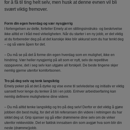
for å få til ting helt selv, men husk at denne evnen vil bli
svært viktig fremover.
Form din egen hverdag og vær nysgjerrig
I forlengelsen av dette, forteller Emely at en stillingsinstruks- og beskrivelse
ikke alltid er i tråd med virkeligheten. Når du starter i en ny jobb, er det viktig
at du forbereder deg på at det kanskje ikke blir akkurat som du har tenkt deg
– og så være åpen for det.
– Du må se på det å forme din egen hverdag som en mulighet, ikke en
hindring. Vær heller nysgjerrig på alt som er nytt, selv de repetitive
oppgavene, det i seg selv kan utgjøre all forskjell. De beste tingene skjer
nemlig gjerne utenfor komfortsonen.
Tro på deg selv og tenk langsiktig
Emely peker på at det å dyrke og vise evne til selvledelse og initiativ er viktig
uansett hvor lenge du tenker å bli i en jobb. Enhver arbeidserfaring kan
nemlig definere mulighetene dine videre.
– Du må alltid tenke langsiktig og tro på deg selv! Derfor er det viktig å gjøre
jobben din best mulig, for det vil bli referansen din videre i retningen du har
siktet deg ut. Grip sjanser og gå etter drømmene dine selv om de virker
utenfor rekkevidde. Det er faktisk innsatsen din som avgjør hva som blir din
neste (drømme)jobb.