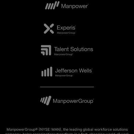
ManpowerGroup® (NYSE: MAN), the leading global workforce solutions