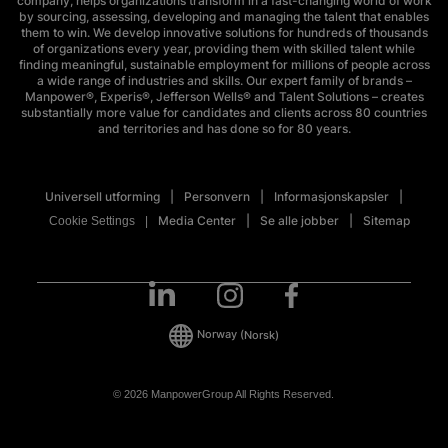
company, helps organizations transform in a fast-changing world of work
by sourcing, assessing, developing and managing the talent that enables
them to win. We develop innovative solutions for hundreds of thousands
of organizations every year, providing them with skilled talent while
finding meaningful, sustainable employment for millions of people across
a wide range of industries and skills. Our expert family of brands –
Manpower®, Experis®, Jefferson Wells® and Talent Solutions – creates
substantially more value for candidates and clients across 80 countries
and territories and has done so for 80 years.
Universell utforming
Personvern
Informasjonskapsler
Media Center
Se alle jobber
Sitemap
Cookie Settings
Norway
(Norsk)
© 2026 ManpowerGroup All Rights Reserved.