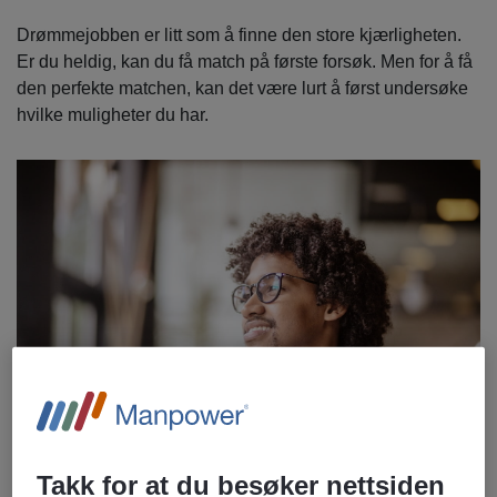
Drømmejobben er litt som å finne den store kjærligheten.
Er du heldig, kan du få match på første forsøk. Men for å få
den perfekte matchen, kan det være lurt å først undersøke
hvilke muligheter du har.
Takk for at du besøker nettsiden