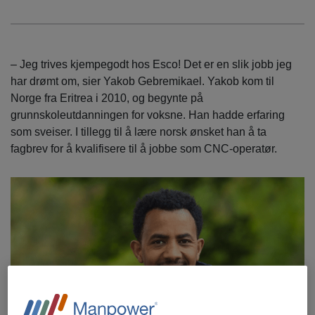
– Jeg trives kjempegodt hos Esco! Det er en slik jobb jeg
har drømt om, sier Yakob Gebremikael. Yakob kom til
Norge fra Eritrea i 2010, og begynte på
grunnskoleutdanningen for voksne. Han hadde erfaring
som sveiser. I tillegg til å lære norsk ønsket han å ta
fagbrev for å kvalifisere til å jobbe som CNC-operatør.