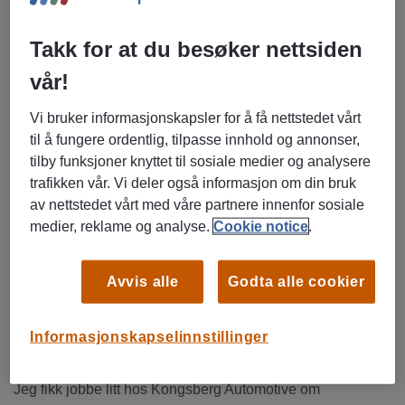
Takk for at du besøker nettsiden
vår!
Vi bruker informasjonskapsler for å få nettstedet vårt
– Etter at jeg var ferdig med fagbrevet, ringte
til å fungere ordentlig, tilpasse innhold og annonser,
kontaktpersonen min i Manpower meg og sa at hun hadde
tilby funksjoner knyttet til sosiale medier og analysere
funnet stillingen hos Ulefos Esco. Jeg takket ja med en
trafikken vår. Vi deler også informasjon om din bruk
gang. Jeg er veldig fornøyd med hjelpen jeg har fått hos
av nettstedet vårt med våre partnere innenfor sosiale
Manpower i Kongsberg.
medier, reklame og analyse.
Cookie notice
.
Hadde et mål
Yakob kom først i kontakt med Manpower da han fremdeles
Avvis alle
Godta alle cookier
gikk på skole. Da var han på utkikk etter en sommerjobb
eller deltidsjobb. Han kom over en stilling som CNC-
operatør, og registrerte seg på nettsidene til Manpower.
Informasjonskapselinnstillinger
– Kort tid etter tok Kristin Henriksen i Manpower kontakt.
Jeg fikk jobbe litt hos Kongsberg Automotive om