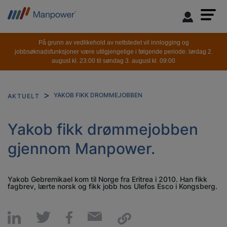
På grunn av vedlikehold av nettstedet vil innlogging og
jobbsøknadsfunksjoner være utilgjengelige i følgende periode: lørdag 2.
august kl. 23:00 til søndag 3. august kl. 09:00
YAKOB FIKK DROMMEJOBBEN
AKTUELT
Yakob fikk drømmejobben
gjennom Manpower.
Yakob Gebremikael kom til Norge fra Eritrea i 2010. Han fikk
fagbrev, lærte norsk og fikk jobb hos Ulefos Esco i Kongsberg.