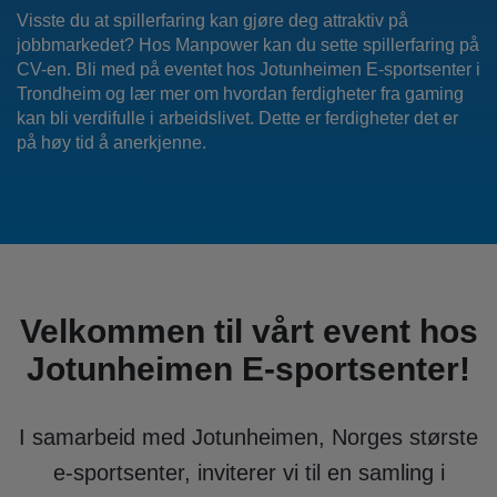
Visste du at spillerfaring kan gjøre deg attraktiv på
jobbmarkedet? Hos Manpower kan du sette spillerfaring på
CV-en. Bli med på eventet hos Jotunheimen E-sportsenter i
Trondheim og lær mer om hvordan ferdigheter fra gaming
kan bli verdifulle i arbeidslivet. Dette er ferdigheter det er
på høy tid å anerkjenne.
Velkommen til vårt event hos
Jotunheimen E-sportsenter!
I samarbeid med Jotunheimen, Norges største
e-sportsenter, inviterer vi til en samling i