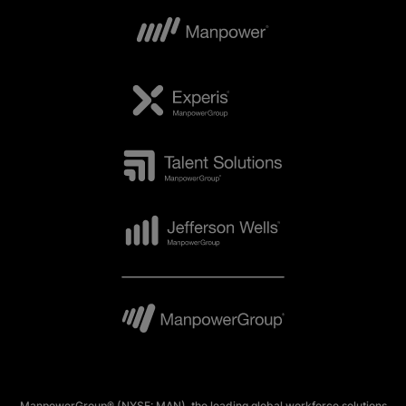
ManpowerGroup® (NYSE: MAN), the leading global workforce solutions