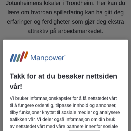
Jotunheimens lokaler i Trondheim. Her kan du
lære om hvordan spillerfaring kan ha gitt deg
erfaringer og ferdigheter som gjør deg ekstra
attraktiv på arbeidsmarkedet.
Du får høre mer om Manpower og hvilke
jobber vi kan tilby, møte våre flinke
rekrutterere og engasjerte folk fra
Takk for at du besøker nettsiden
Jotunheimen. Vi byr også på enkel servering
vår!
og en fin mulighet til å bli kjent med andre!
Vi bruker informasjonskapsler for å få nettstedet vårt
Tid: Onsdag 26. mars kl 17:00-21:00
til å fungere ordentlig, tilpasse innhold og annonser,
tilby funksjoner knyttet til sosiale medier og analysere
Sted: Jotunheimen E-sportsenter,
trafikken vår. Vi deler også informasjon om din bruk
Kjøpmannsgata 63, 7011 Trondheim
av nettstedet vårt med våre partnere innenfor sosiale