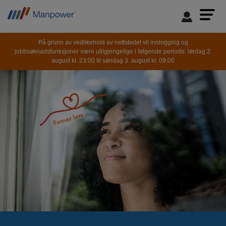
På grunn av vedlikehold av nettstedet vil innlogging og
jobbsøknadsfunksjoner være utilgjengelige i følgende periode: lørdag 2.
august kl. 23:00 til søndag 3. august kl. 09:00