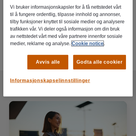
deltidsjobb, nyutdannet og vil teste arbeidsmarkedet eller
Vi bruker informasjonskapsler for å få nettstedet vårt
du er på jakt etter en ny karrierevei. Våre oppdragsgivere
til å fungere ordentlig, tilpasse innhold og annonser,
trenger din kompetanse, nysgjerrighet og ambisjoner.
tilby funksjoner knyttet til sosiale medier og analysere
Jobber du for oss får du nyttig erfaring, nye ferdigheter og
trafikken vår. Vi deler også informasjon om din bruk
større nettverk på vei mot drømmejobben.
av nettstedet vårt med våre partnere innenfor sosiale
medier, reklame og analyse.
Cookie notice
.
REGISTRER DIN CV HER
Avvis alle
Godta alle cookier
Informasjonskapselinnstillinger
SE ALLE
KANDIDATREFERANSER