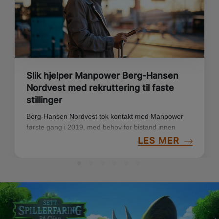
Slik hjelper Manpower Berg-Hansen
Nordvest med rekruttering til faste
stillinger
Berg-Hansen Nordvest tok kontakt med Manpower
første gang i 2019, med behov for bistand innen
rekruttering av nye medarbeidere. Siden den gang
LES MER
har samarbeidet utviklet seg til et langvarig og nært
partnerskap. – De siste årene har vi hatt et tett
samarbeid med Camilla Botnen hos Manpower i
Ålesund, og vi ser ingen grunner til å endre på det,
sier Odd Leif Tomren, daglig leder i Berg-Hansen
Nordvest AS.