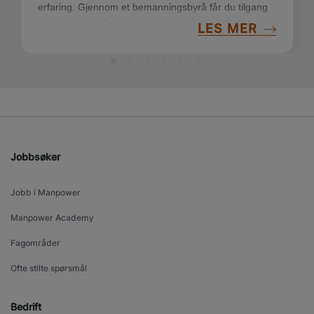
erfaring. Gjennom et bemanningsbyrå får du tilgang
til relevante jobbmuligheter, samtidig som du får
LES MER
støtte og oppfølging på veien. Her er noen gode
grunner til hvorfor vikariater kan være et verdifullt
steg inn i arbeidslivet.
Jobbsøker
Jobb i Manpower
Manpower Academy
Fagområder
Ofte stilte spørsmål
Bedrift