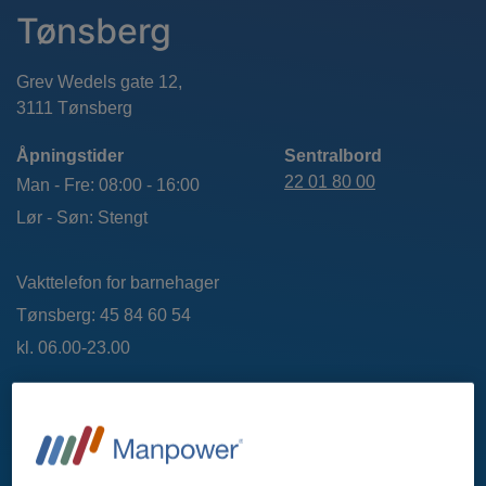
Tønsberg
Grev Wedels gate 12,
3111 Tønsberg
Åpningstider
Sentralbord
22 01 80 00
Man - Fre: 08:00 - 16:00
Lør - Søn: Stengt
Vakttelefon for barnehager
Tønsberg: 45 84 60 54
kl. 06.00-23.00
VEIBESKRIVELSE