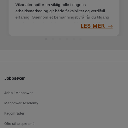
Vikariater spiller en viktig rolle i dagens
arbeidsmarked og gir både fleksibilitet og verdifull
erfaring. Gjennom et bemanningsbyrå får du tilgang
til relevante jobbmuligheter, samtidig som du får
LES MER
støtte og oppfølging på veien. Her er noen gode
grunner til hvorfor vikariater kan være et verdifullt
steg inn i arbeidslivet.
Jobbsøker
Jobb i Manpower
Manpower Academy
Fagområder
Ofte stilte spørsmål