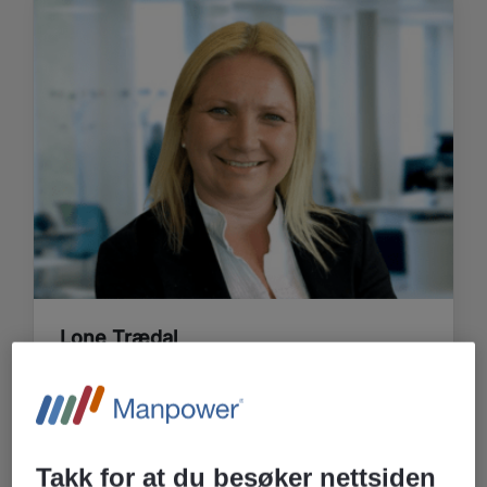
Lone Trædal
Distriktsleder
E-post
Tlf: 94 81 44 91 /
Se Lones LinkedIn-profil >
Takk for at du besøker nettsiden