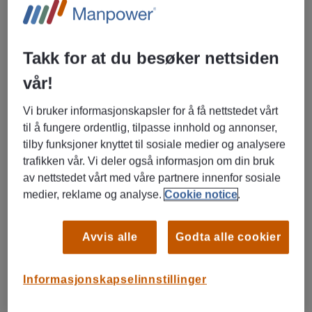
Manpower
Barnehageassistent
Takk for at du besøker nettsiden
Bergen, Vestland
vår!
Vikariat/ engasjement
Barn, skole og undervisning, Helse og
Vi bruker informasjonskapsler for å få nettstedet vårt
omsorg, Annet
til å fungere ordentlig, tilpasse innhold og annonser,
tilby funksjoner knyttet til sosiale medier og analysere
trafikken vår. Vi deler også informasjon om din bruk
av nettstedet vårt med våre partnere innenfor sosiale
LES MER OM STILLINGEN
medier, reklame og analyse.
Cookie notice
.
03/08/2026
NY
Avvis alle
Godta alle cookier
Manpower
Barnehageassistent
Informasjonskapselinnstillinger