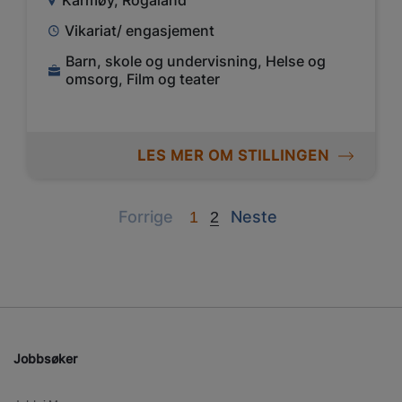
Karmøy, Rogaland
Vikariat/ engasjement
Barn, skole og undervisning, Helse og
omsorg, Film og teater
LES MER OM STILLINGEN
Previous
Next
Forrige
Neste
1
2
Jobbsøker