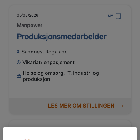
05/08/2026
NY
Manpower
Produksjonsmedarbeider
Sandnes, Rogaland
Vikariat/ engasjement
Helse og omsorg, IT, Industri og
produksjon
LES MER OM STILLINGEN
05/08/2026
NY