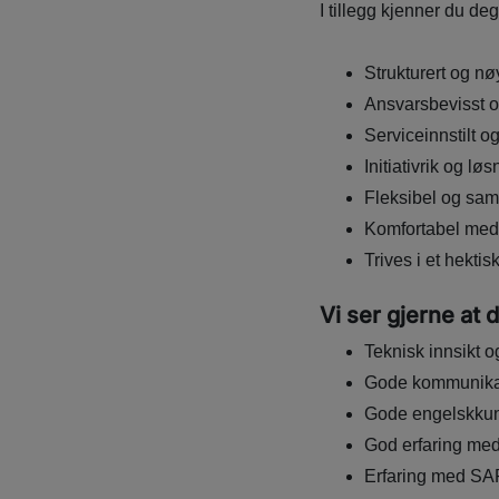
I tillegg kjenner du deg
Strukturert og nø
Ansvarsbevisst 
Serviceinnstilt o
Initiativrik og lø
Fleksibel og sam
Komfortabel med 
Trives i et hekti
Vi ser gjerne at 
Teknisk innsikt o
Gode kommunikasj
Gode engelskku
God erfaring med 
Erfaring med SAP