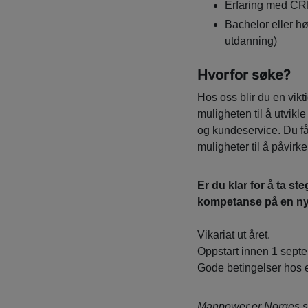
Erfaring med CR
Bachelor eller h
utdanning)
Hvorfor søke?
Hos oss blir du en vikt
muligheten til å utvikl
og kundeservice. Du får
muligheter til å påvirk
Er du klar for å ta ste
kompetanse på en ny m
Vikariat ut året.
Oppstart innen 1 sept
Gode betingelser hos 
Manpower er Norges s