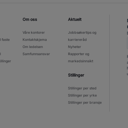
Om oss
Aktuelt
Våre kontorer
Jobbsøkertips og
l faste
Kontaktskjema
karriereråd
Om ledelsen
Nyheter
l
Samfunnsansvar
Rapporter og
illinger
markedsinnsikt
Stillinger
Stillinger per sted
Stillinger per yrke
Stillinger per bransje