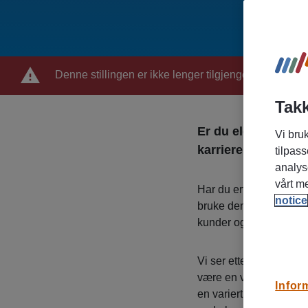
Denne stillingen er ikke lenger tilgjengelig
Takk
Er du elektriker e
Vi bruk
karriere på kontor
tilpass
analys
vårt m
Har du erfaring fra el
notice
bruke den tekniske fors
kunder og spennende 
Vi ser etter en struktur
være en viktig støttefu
Infor
en variert arbeidshverda