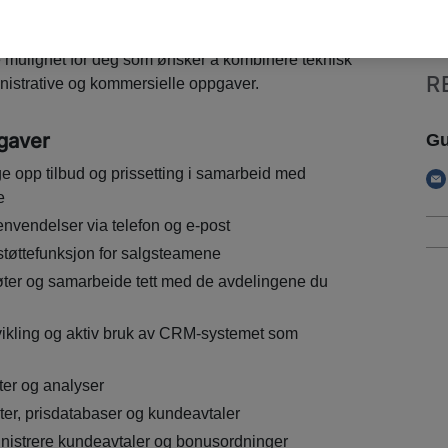
og effektive interne prosesser.
 mulighet for deg som ønsker å kombinere teknisk
R
strative og kommersielle oppgaver.
gaver
Gu
e opp tilbud og prissetting i samarbeid med
e
vendelser via telefon og e-post
støttefunksjon for salgsteamene
ter og samarbeide tett med de avdelingene du
tvikling og aktiv bruk av CRM-systemet som
ter og analyser
ter, prisdatabaser og kundeavtaler
nistrere kundeavtaler og bonusordninger