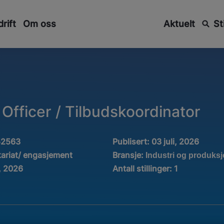
rift
Om oss
Aktuelt
St
Officer / Tilbudskoordinator
52563
Publisert:
03 juli, 2026
Bransje:
kariat/ engasjement
Industri og produks
i, 2026
Antall stillinger
:
1