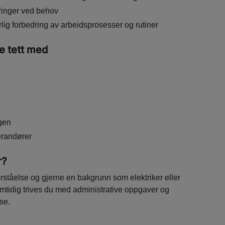
ringer ved behov
erlig forbedring av arbeidsprosesser og rutiner
e tett med
gen
erandører
r?
forståelse og gjerne en bakgrunn som elektriker eller
amtidig trives du med administrative oppgaver og
se.