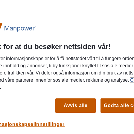
 for at du besøker nettsiden vår!
ller har teknisk bakgrunn – og ønsker en
er informasjonskapsler for å få nettstedet vårt til å fungere orden
?
e innhold og annonser, tilby funksjoner knyttet til sosiale medier
ere trafikken vår. Vi deler også informasjon om din bruk av netts
ed våre partnere innenfor sosiale medier, reklame og analyse.
C
ektrobransjen og gode IT-kunnskaper? Ønsker du å
.
tåelsen din i en rolle der du jobber tett med salg,
prosjekter?
Avvis alle
Godta alle 
ert og serviceinnstilt
Quotations Officer
som vil
S
nksjon for våre salgsavdelinger. I denne rollen får du
masjonskapselinnstillinger
g der du bidrar til å sikre profesjonelle tilbud,
Nor