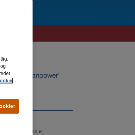
tlig,
 og
tedet
ookie
cookier
TED
dre Follo, Akershus