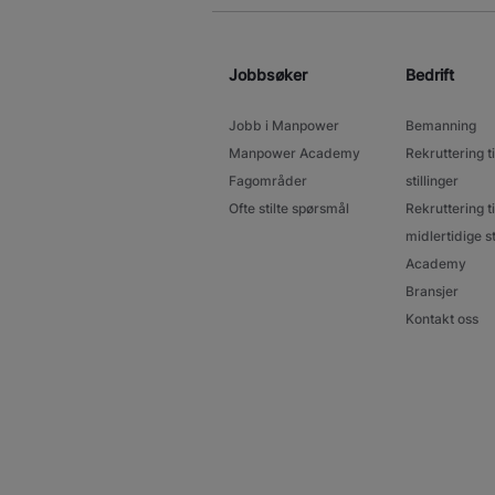
Jobbsøker
Bedrift
Jobb i Manpower
Bemanning
Manpower Academy
Rekruttering ti
Fagområder
stillinger
Ofte stilte spørsmål
Rekruttering ti
midlertidige st
Academy
Bransjer
Kontakt oss