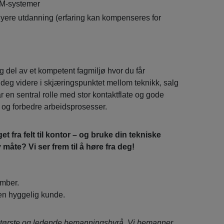
M-systemer
øyere utdanning (erfaring kan kompenseres for
ig del av et kompetent fagmiljø hvor du får
e deg videre i skjæringspunktet mellom teknikk, salg
 en sentral rolle med stor kontaktflate og gode
e og forbedre arbeidsprosesser.
get fra felt til kontor – og bruke din tekniske
åte? Vi ser frem til å høre fra deg!
ember.
en hyggelig kunde.
tørste og ledende bemanningsbyrå. Vi bemanner