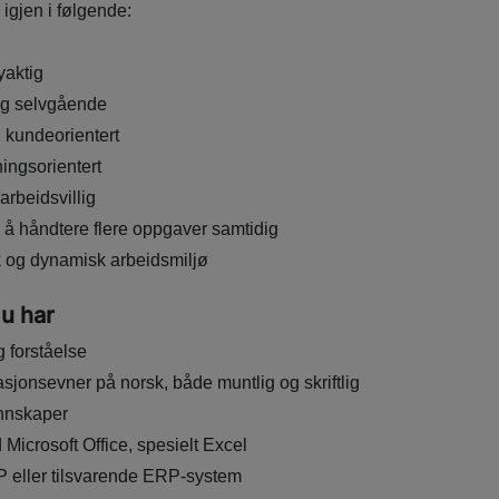
 igjen i følgende:
yaktig
og selvgående
g kundeorientert
sningsorientert
arbeidsvillig
å håndtere flere oppgaver samtidig
sk og dynamisk arbeidsmiljø
du har
g forståelse
onsevner på norsk, både muntlig og skriftlig
nnskaper
Microsoft Office, spesielt Excel
 eller tilsvarende ERP-system