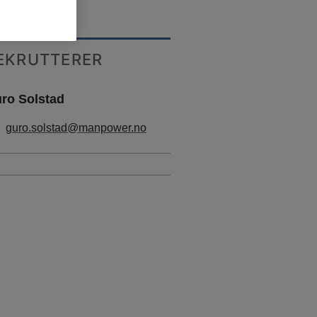
EKRUTTERER
ro Solstad
guro.solstad@manpower.no