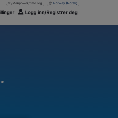
MyManpower/time.reg.
Norway
(Norsk)
illinger
Logg inn/Registrer deg
jon