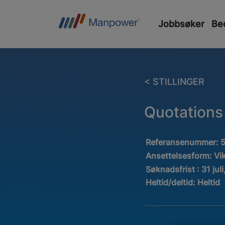
Jobbsøker
Bed
< STILLINGER
Quotations 
Referansenummer:
Ansettelsesform:
Vi
Søknadsfrist : 31 jul
Heltid/deltid:
Heltid