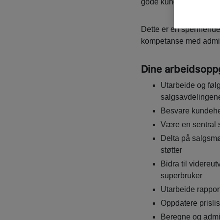
gode kundeopplevelser 
Dette er en spennende
kompetanse med admini
Dine arbeidsopp
Utarbeide og følg
salgsavdelingen
Besvare kundehen
Være en sentral 
Delta på salgsmø
støtter
Bidra til videreu
superbruker
Utarbeide rappor
Oppdatere prislis
Beregne og admi