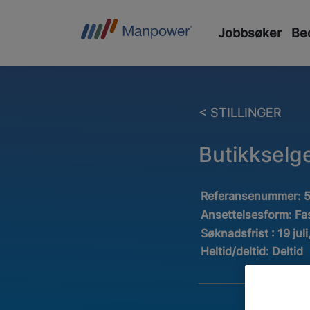
Jobbsøker
Bed
< STILLINGER
Butikkselge
Referansenummer:
Ansettelsesform:
Fa
Søknadsfrist : 19 jul
Heltid/deltid:
Deltid