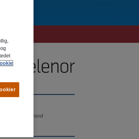
tlig,
 og
tedet
ookie
cookier
TED
ugesund, Rogaland