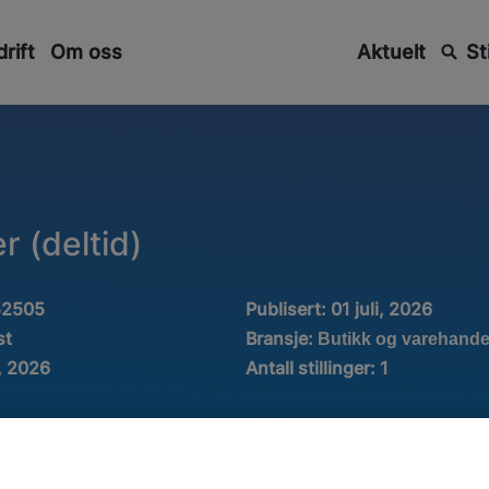
rift
Om oss
Aktuelt
St
r (deltid)
52505
Publisert:
01 juli, 2026
Bransje:
st
Butikk og varehande
i, 2026
Antall stillinger
:
1