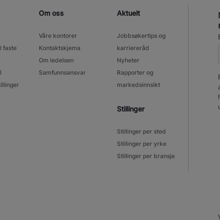
Om oss
Aktuelt
Våre kontorer
Jobbsøkertips og
l faste
Kontaktskjema
karriereråd
Om ledelsen
Nyheter
l
Samfunnsansvar
Rapporter og
illinger
markedsinnsikt
Stillinger
Stillinger per sted
Stillinger per yrke
Stillinger per bransje