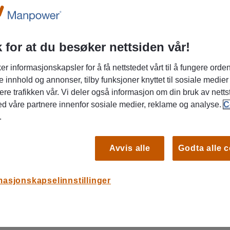
 for at du besøker nettsiden vår!
er informasjonskapsler for å få nettstedet vårt til å fungere orden
e innhold og annonser, tilby funksjoner knyttet til sosiale medier
ere trafikken vår. Vi deler også informasjon om din bruk av netts
nnesker og tempo?
ed våre partnere innenfor sosiale medier, reklame og analyse.
C
.
tikken søker vi etter en serviceinnstilt og
fast deltidsstilling på 25-30%. Du blir en del av et
Avvis alle
Godta alle 
 hver dag får muligheten til å hjelpe kunder med
erdagen deres enklere.
S
masjonskapselinnstillinger
anda
Ha