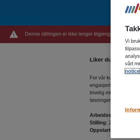
Takk
Denne stillingen er ikke lenger tilgjengelig
Vi bruk
tilpass
analys
Liker du salg, me
vårt m
notice
For vår kunde Telenorbu
engasjert selger til en 
trivelig miljø, hvor du
løsninger som gjør hv
Infor
Arbeidssted:
Alti Am
Stilling:
25-30%
Oppstart:
Snarest