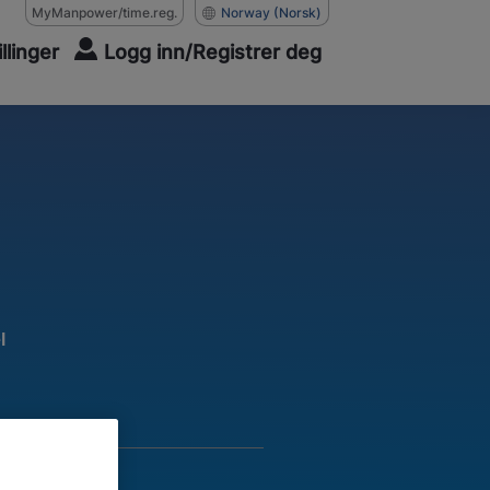
MyManpower/time.reg.
Norway
(Norsk)
illinger
Logg inn/Registrer deg
l