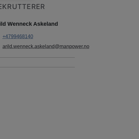
EKRUTTERER
ild Wenneck Askeland
+4799468140
arild.wenneck.askeland@manpower.no