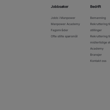
Jobbsøker
Bedrift
Jobb i Manpower
Bemanning
Manpower Academy
Rekruttering ti
Fagområder
stillinger
Ofte stilte spørsmål
Rekruttering ti
midlertidige st
Academy
Bransjer
Kontakt oss