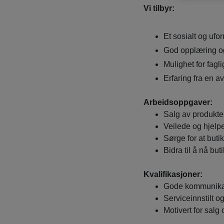
Vi tilbyr:
Et sosialt og ufo
God opplæring og
Mulighet for fagli
Erfaring fra en 
Arbeidsoppgaver:
Salg av produkter
Veilede og hjelp
Sørge for at but
Bidra til å nå bu
Kvalifikasjoner:
Gode kommunika
Serviceinnstilt o
Motivert for salg 