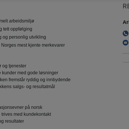
R
rmelt arbeidsmiljø
Ar
 tett oppfølging
g og personlig utvikling
av Norges mest kjente merkevarer
 og tjenester
e kunder med gode løsninger
ikken fremstår ryddig og innbydende
tikkens salgs- og resultatmål
sjonsevner på norsk
g trives med kundekontakt
og resultater