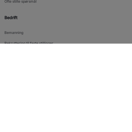
Ofte stilte spørsmål
Bedrift
Bemanning
Rekruttering til faste stillinger
Rekruttering til midlertidige stillinger
Academy
Bransjer
Kontakt oss
Om oss
Våre kontorer
Kontaktskjema