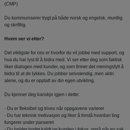
(CMP)
Du kommuniserer trygt på både norsk og engelsk, muntlig
og skriftlig.
Hvem ser vi etter?
Det viktigste for oss er hvorfor du vil jobbe med support, og
hva du har lyst til å bidra med. Vi ser etter deg som faktisk
liker dialogen med kunder, og som finner det meningsfylt å
bidra til at de lykkes. Du jobber selvstendig, men aldri
alene, og du er opptatt av din egen utvikling.
Du kjenner deg kanskje igjen i dette:
- Du er fleksibel og trives når oppgavene varierer
- Du har teknisk motivasjon og liker å forstå hvordan ting
fungerer under panseret
- Du holder hodet kaldt og kunden i fokus, også når en sak