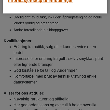
Informasjonskapselinnstillinger
Registrering og dokumentasjon av kjøp og salg i henhold
til gjeldende rutiner og lovverk
Daglig drift av butikk, inkludert åpning/stenging og holde
lokalet ryddig og presentabel
Andre forefallende butikkoppgaver
Kvalifikasjoner
Erfaring fra butikk, salg eller kundeservice er en
fordel
Interesse eller erfaring fra gull-, sølv-, smykke-, pant-
eller lignende bransjer
God forståelse for tall og vurderinger
Komfortabel med bruk av teknisk utstyr og enkle
datasystemer
Vi ser for oss at du er:
Nøyaktig, strukturert og pålitelig
Har god ordenssans og evne til å holde oversikt