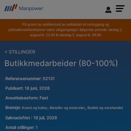
På grunn av vedlikehold av nettstedet vil innlogging og
jobbsøknadsfunksjoner være utilgjengelige i følgende periode: lørdag 2.
august kl. 23:00 til søndag 3. august kl. 09:00
< STILLINGER
Butikkmedarbeider (80-100%)
Referansenummer:
52131
Publisert:
18 juni, 2026
Ansettelsesform:
Fast
Bransje:
,
,
Kunst og kultur
Metaller og mineraler
Butikk og varehandel
Søknadsfrist : 18 juli, 2026
Antall stillinger
:
1