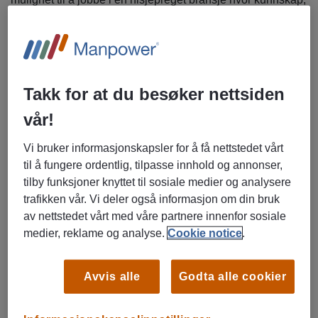
presisjon og interesse for faget står i sentrum.
Vi jobber daglig med gull, sølv og andre verdigjenstander –
alt fra smykker og investering­smetaller til mer sjeldne og
samlever­dige objekter. For riktig person er dette ikke bare
Takk for at du besøker nettsiden
en butikkjobb, men en spennende inngang til et fagfelt få
vår!
får innsikt i.
Vi bruker informasjonskapsler for å få nettstedet vårt
Vi søker nå en strukturert og serviceinnstilt
til å fungere ordentlig, tilpasse innhold og annonser,
butikkmedarbeider i 80 % stilling til vår butikk i Lillestrøm.
tilby funksjoner knyttet til sosiale medier og analysere
trafikken vår. Vi deler også informasjon om din bruk
Arbeidsoppgaver
av nettstedet vårt med våre partnere innenfor sosiale
Kundemottak, veiledning og kjøp/salg av gull, sølv og
medier, reklame og analyse.
Cookie notice
.
andre verdigjenstander
Metallanalyse (med stasjonært XRF‑analyseinstrument)
og prisvurdering av gjenstander for videresalg eller
Avvis alle
Godta alle cookier
smelting
Mottak og håndtering av verdigjenstander