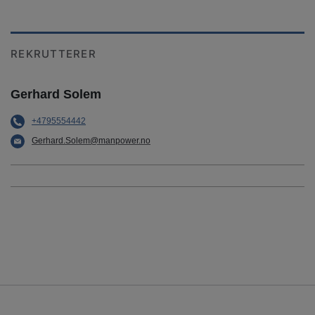
REKRUTTERER
Gerhard Solem
+4795554442
Gerhard.Solem@manpower.no