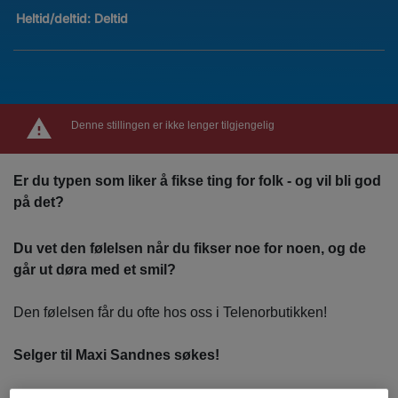
Heltid/deltid:
Deltid
Denne stillingen er ikke lenger tilgjengelig
Er du typen som liker å fikse ting for folk - og vil bli god
på det?
Du vet den følelsen når du fikser noe for noen, og de
går ut døra med et smil?
Den følelsen får du ofte hos oss i Telenorbutikken!
Selger til Maxi Sandnes søkes!
I Telenorbutikken møter du ikke bare kunder. Du møter