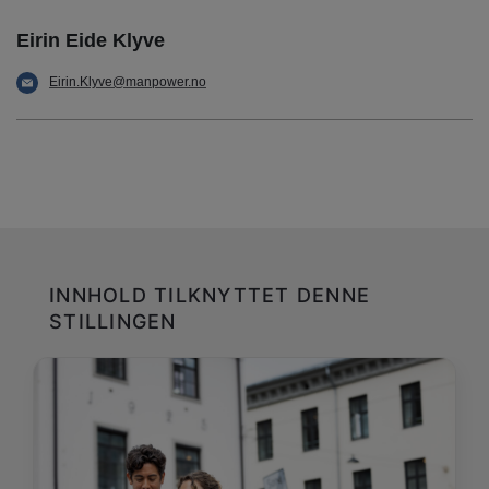
Eirin Eide Klyve
Eirin.Klyve@manpower.no
INNHOLD TILKNYTTET DENNE
STILLINGEN