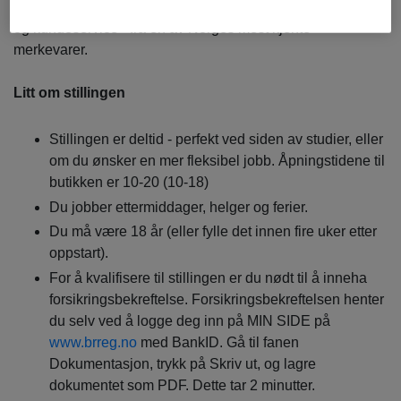
Godt oppsummert? Du får verdifull erfaring innen tech, salg
og kundeservice - fra en av Norges mest kjente
merkevarer.
Litt om stillingen
Stillingen er deltid - perfekt ved siden av studier, eller
om du ønsker en mer fleksibel jobb. Åpningstidene til
butikken er 10-20 (10-18)
Du jobber ettermiddager, helger og ferier.
Du må være 18 år (eller fylle det innen fire uker etter
oppstart).
For å kvalifisere til stillingen er du nødt til å inneha
forsikringsbekreftelse. Forsikringsbekreftelsen henter
du selv ved å logge deg inn på MIN SIDE på
www.brreg.no
med BankID. Gå til fanen
Dokumentasjon, trykk på Skriv ut, og lagre
dokumentet som PDF. Dette tar 2 minutter.