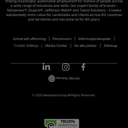
finding meaningful, sustainable employment for millions of people across
a wide range of industries and skills. Our expert family of brands –
Manpower®, Experis®, Jefferson Wells® and Talent Solutions – creates
substantially more value for candidates and clients across 80 countries
and territories and has done so for 80 years.
Universell utforming
Personvern
Informasjonskapsler
Media Center
Se alle jobber
Sitemap
Cookie Settings
Norway
(Norsk)
© 2026 ManpowerGroup All Rights Reserved.