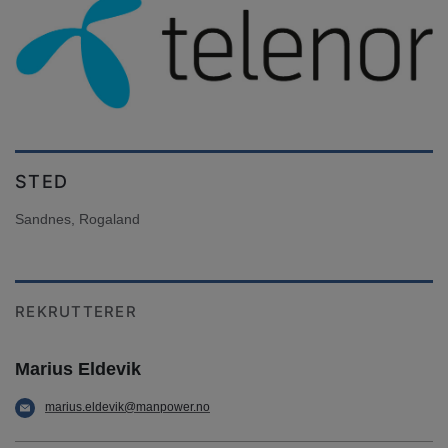
STED
Sandnes, Rogaland
REKRUTTERER
Marius Eldevik
marius.eldevik@manpower.no