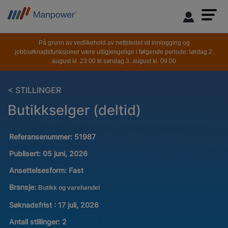
På grunn av vedlikehold av nettstedet vil innlogging og
jobbsøknadsfunksjoner være utilgjengelige i følgende periode: lørdag 2.
august kl. 23:00 til søndag 3. august kl. 09:00
< STILLINGER
Butikkselger (deltid)
Referansenummer:
51987
Publisert:
05 juni, 2026
Ansettelsesform:
Fast
Bransje:
Butikk og varehandel
Søknadsfrist : 17 juli, 2026
Antall stillinger
:
2