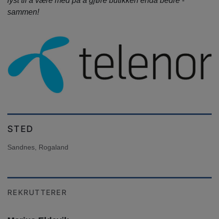
lyst til å være med på å gjøre butikken enda bedre -
sammen!
STED
Sandnes, Rogaland
REKRUTTERER