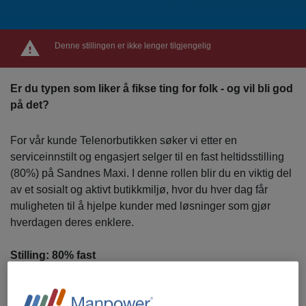
Denne stillingen er ikke lenger tilgjengelig
Er du typen som liker å fikse ting for folk - og vil bli god
på det?
For vår kunde Telenorbutikken søker vi etter en
serviceinnstilt og engasjert selger til en fast heltidsstilling
(80%) på Sandnes Maxi. I denne rollen blir du en viktig del
av et sosialt og aktivt butikkmiljø, hvor du hver dag får
muligheten til å hjelpe kunder med løsninger som gjør
hverdagen deres enklere.
Stilling: 80% fast
Arbeidssted: Maxi, Sandnes
Oppstart: Etter avtale