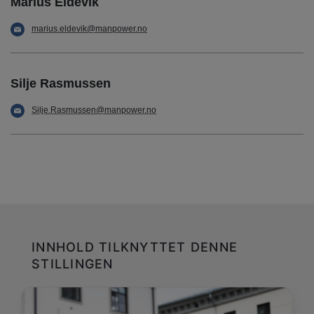
Marius Eldevik
marius.eldevik@manpower.no
Silje Rasmussen
Silje.Rasmussen@manpower.no
INNHOLD TILKNYTTET DENNE
STILLINGEN