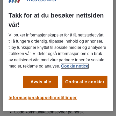
Vi tilbyr:
Takk for at du besøker nettsiden
Et sosialt og uformelt arbeidsmiljø
vår!
God opplæring og tett oppfølging
Mulighet for faglig og personlig utvikling
Vi bruker informasjonskapsler for å få nettstedet vårt
Erfaring fra en av Norges mest kjente merkevarer
til å fungere ordentlig, tilpasse innhold og annonser,
tilby funksjoner knyttet til sosiale medier og analysere
Arbeidsoppgaver:
trafikken vår. Vi deler også informasjon om din bruk
av nettstedet vårt med våre partnere innenfor sosiale
Salg av produkter og tjenester
medier, reklame og analyse.
Cookie notice
.
Veilede og hjelpe kunder med gode løsninger
Sørge for at butikken fremstår ryddig og innbydende
Avvis alle
Godta alle cookier
Bidra til å nå butikkens salgs- og resultatmål
Informasjonskapselinnstillinger
Kvalifikasjoner:
Gode kommunikasjonsevner på norsk