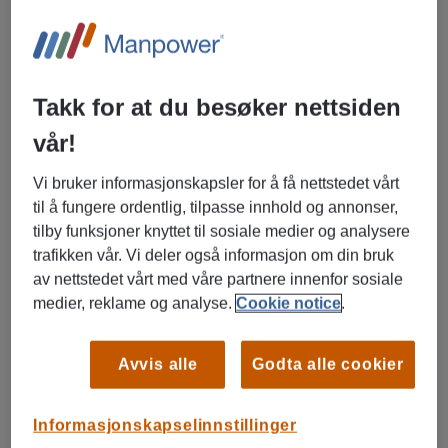
Bistå i produksjonen der det er behov
Bidra til orden, hygiene og sikkerhet i produksjonsområdet
Vi ser etter deg som:
Takk for at du besøker nettsiden
Har god arbeidsmoral og møter presis
vår!
Er fysisk i stand til å utføre arbeid som innebærer ståing
og noe løft
Vi bruker informasjonskapsler for å få nettstedet vårt
Er nøyaktig, samarbeidsvillig og trives i team
til å fungere ordentlig, tilpasse innhold og annonser,
tilby funksjoner knyttet til sosiale medier og analysere
Kvalifikasjoner
trafikken vår. Vi deler også informasjon om din bruk
Erfaring fra industri eller næringsmiddel er positivt, men
av nettstedet vårt med våre partnere innenfor sosiale
ikke nødvendig
medier, reklame og analyse.
Cookie notice
.
Kjennskap til krav for trygg mat/hygiene er et pluss
Avvis alle
Godta alle cookier
📍
Arbeidssted: Nærbø
🕒
Oppstart: snarest
🕒
Varighet: 4 måneder, med mulighet for forlengelse
Informasjonskapselinnstillinger