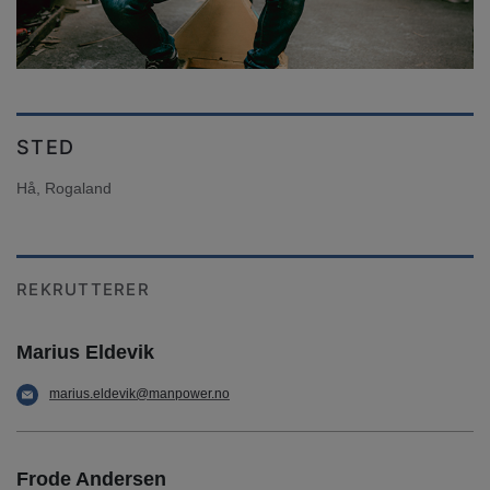
STED
Hå, Rogaland
REKRUTTERER
Marius Eldevik
marius.eldevik@manpower.no
Frode Andersen