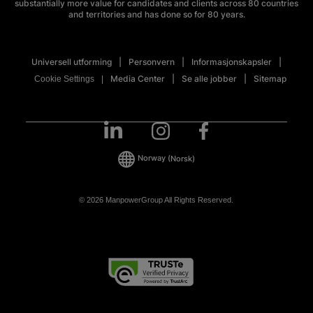
substantially more value for candidates and clients across 80 countries
and territories and has done so for 80 years.
Universell utforming
Personvern
Informasjonskapsler
Media Center
Se alle jobber
Sitemap
Cookie Settings
Norway
(Norsk)
© 2026 ManpowerGroup All Rights Reserved.