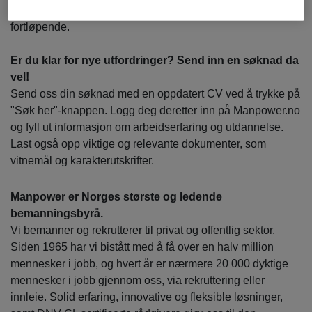
Oppstart skjer etter avtale, og vi behandler søknader
fortløpende.
Er du klar for nye utfordringer? Send inn en søknad da
vel!
Send oss din søknad med en oppdatert CV ved å trykke på
"Søk her"-knappen. Logg deg deretter inn på Manpower.no
og fyll ut informasjon om arbeidserfaring og utdannelse.
Last også opp viktige og relevante dokumenter, som
vitnemål og karakterutskrifter.
Manpower er Norges største og ledende
bemanningsbyrå.
Vi bemanner og rekrutterer til privat og offentlig sektor.
Siden 1965 har vi bistått med å få over en halv million
mennesker i jobb, og hvert år er nærmere 20 000 dyktige
mennesker i jobb gjennom oss, via rekruttering eller
innleie. Solid erfaring, innovative og fleksible løsninger,